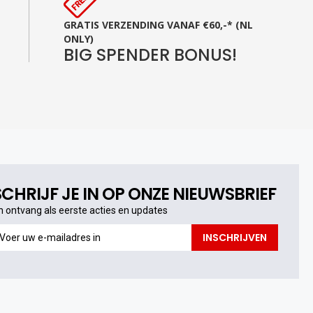
GRATIS VERZENDING VANAF €60,-* (NL
ONLY)
BIG SPENDER BONUS!
SCHRIJF JE IN OP ONZE NIEUWSBRIEF
n ontvang als eerste acties en updates
n
INSCHRIJVEN
ntvang
s
erste
cties
n