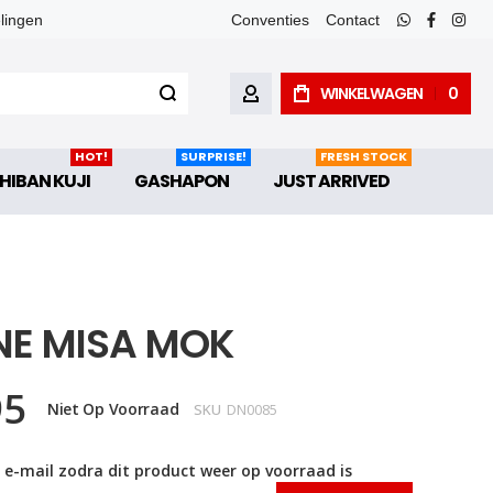
elingen
Conventies
Contact
whatsapp
faceboo
inst
WINKELWAGEN
0
ACCOUNT
HOT!
SURPRISE!
FRESH STOCK
HIBAN KUJI
GASHAPON
JUST ARRIVED
E MISA MOK
95
Niet Op Voorraad
SKU
DN0085
 e-mail zodra dit product weer op voorraad is