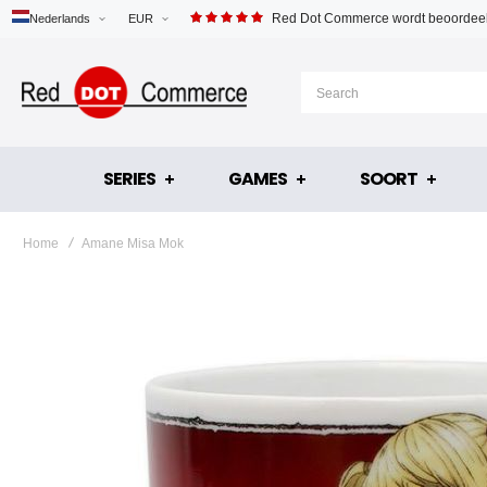
Red Dot Commerce wordt beoordeel
Nederlands
EUR
SERIES
GAMES
SOORT
Home
Amane Misa Mok
Ga
naar
het
einde
van
de
afbeeldingen-
gallerij