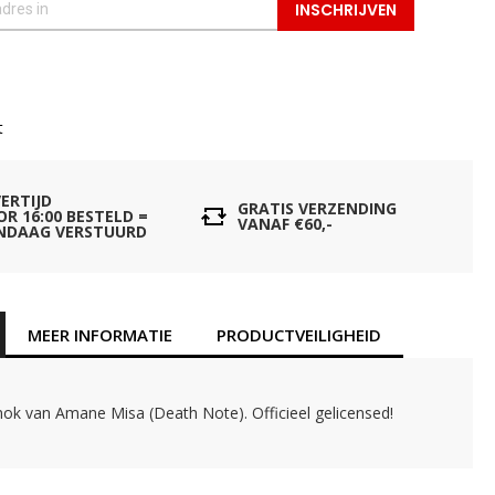
INSCHRIJVEN
t
VERTIJD
GRATIS VERZENDING
OR 16:00 BESTELD =
VANAF €60,-
NDAAG VERSTUURD
MEER INFORMATIE
PRODUCTVEILIGHEID
ok van Amane Misa (Death Note). Officieel gelicensed!