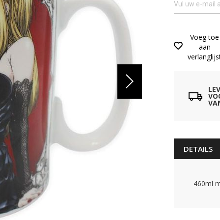
Voeg toe
aan
verlanglijs
LE
VO
VA
DETAILS
460ml m