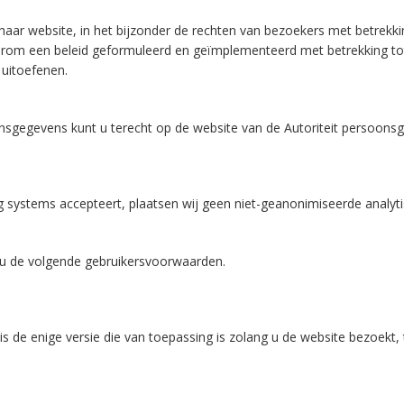
aar website, in het bijzonder de rechten van bezoekers met betrekk
arom een beleid geformuleerd en geïmplementeerd met betrekking tot
 uitoefenen.
nsgegevens kunt u terecht op de website van de Autoriteit persoons
ng systems accepteert, plaatsen wij geen niet-geanonimiseerde analy
t u de volgende gebruikersvoorwaarden.
is de enige versie die van toepassing is zolang u de website bezoekt, 