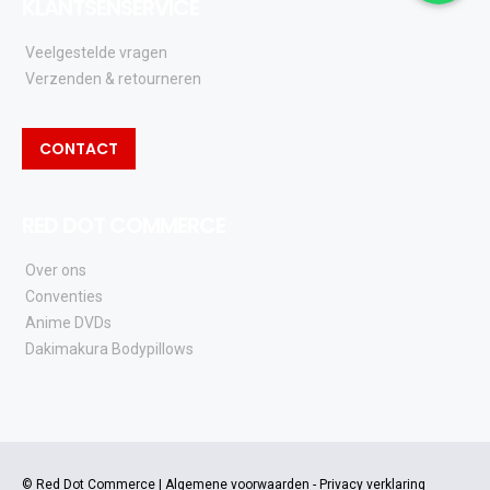
KLANTSENSERVICE
Veelgestelde vragen
Verzenden & retourneren
CONTACT
RED DOT COMMERCE
Over ons
Conventies
Anime DVDs
Dakimakura Bodypillows
© Red Dot Commerce |
Algemene voorwaarden
-
Privacy verklaring