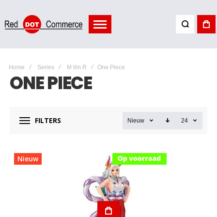
Home
Series
M t/m R
One Piece
ONE PIECE
FILTERS
Nieuw
24
Nieuw