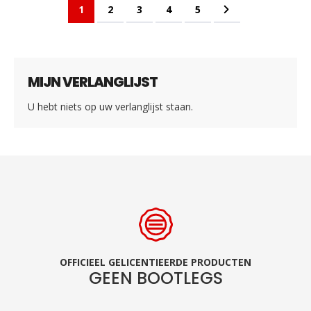
Pagina
U lees momenteel pagina
Pagina
Pagina
Pagina
Pagina
Pagina
Volgende
1
2
3
4
5
MIJN VERLANGLIJST
U hebt niets op uw verlanglijst staan.
OFFICIEEL GELICENTIEERDE PRODUCTEN
GEEN BOOTLEGS