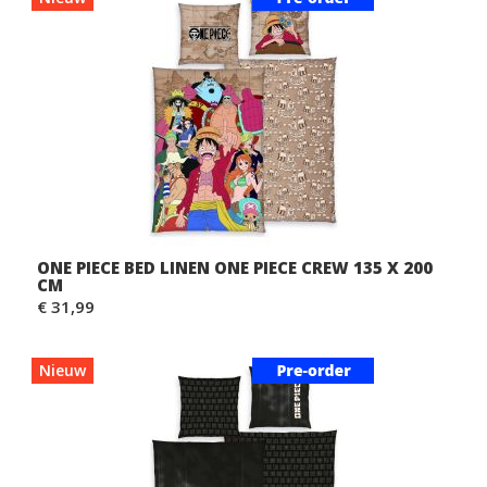
ONE PIECE BED LINEN ONE PIECE CREW 135 X 200
CM
€ 31,99
Nieuw