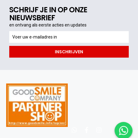
SCHRIJF JE IN OP ONZE
NIEUWSBRIEF
en ontvang als eerste acties en updates
en
ontvang
als
INSCHRIJVEN
eerste
acties
en
updates
whatsapp
facebook
instagram