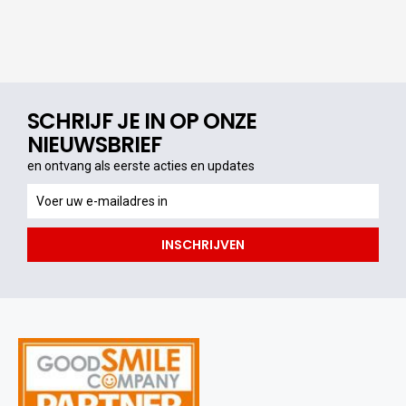
SCHRIJF JE IN OP ONZE
NIEUWSBRIEF
en ontvang als eerste acties en updates
en
ontvang
als
INSCHRIJVEN
eerste
acties
en
updates