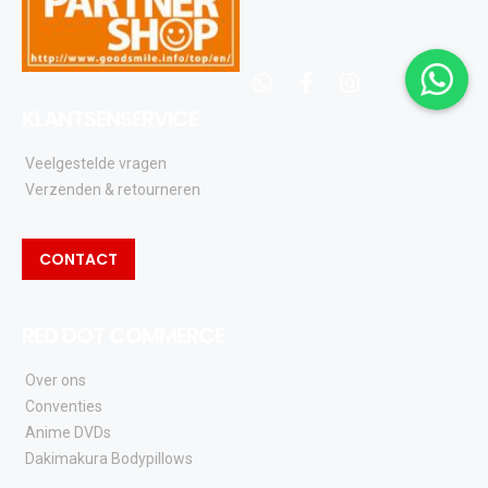
whatsapp
facebook
instagram
KLANTSENSERVICE
Veelgestelde vragen
Verzenden & retourneren
CONTACT
RED DOT COMMERCE
Over ons
Conventies
Anime DVDs
Dakimakura Bodypillows