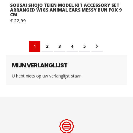
SOUSAI SHOJO TEIEN MODEL KIT ACCESSORY SET
ARRANGED WIGS ANIMAL EARS MESSY BUN FOX 9
CM
€ 22,99
Pagina
U lees momenteel pagina
Pagina
Pagina
Pagina
Pagina
Pagina
Volgende
1
2
3
4
5
MIJN VERLANGLIJST
U hebt niets op uw verlanglijst staan.