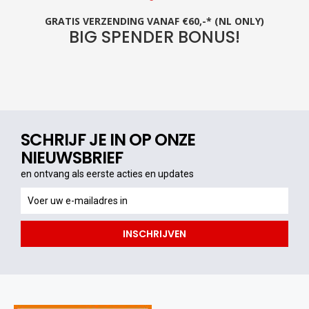
GRATIS VERZENDING VANAF €60,-* (NL ONLY)
BIG SPENDER BONUS!
SCHRIJF JE IN OP ONZE
NIEUWSBRIEF
en ontvang als eerste acties en updates
en
ontvang
als
INSCHRIJVEN
eerste
acties
en
updates