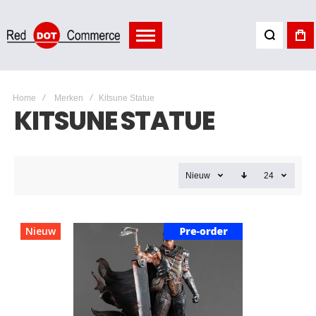
Home
Merken
Kitsune Statue
KITSUNE STATUE
Nieuw
24
Nieuw