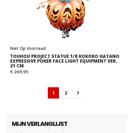
Niet Op Voorraad
TOUHOU PROJECT STATUE 1/8 KOKORO HATANO
EXPRESSIVE POKER FACE LIGHT EQUIPMENT VER.
21 CM
€ 269,95
Pagina
U lees momenteel pagina
Pagina
Pagina
Volgende
1
2
MIJN VERLANGLIJST