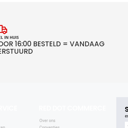
L IN HUIS
OOR 16:00 BESTELD = VANDAAG
ERSTUURD
RVICE
RED DOT COMMERCE
e
Over ons
e
ren
Conventies