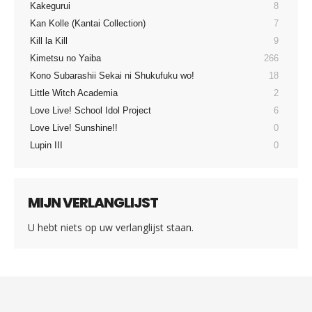
Kakegurui
8
Kan Kolle (Kantai Collection)
7
Kill la Kill
9
Kimetsu no Yaiba
266
Kono Subarashii Sekai ni Shukufuku wo!
18
Little Witch Academia
2
Love Live! School Idol Project
6
Love Live! Sunshine!!
0
Lupin III
0
MIJN VERLANGLIJST
U hebt niets op uw verlanglijst staan.