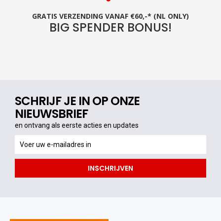
GRATIS VERZENDING VANAF €60,-* (NL ONLY)
BIG SPENDER BONUS!
SCHRIJF JE IN OP ONZE
NIEUWSBRIEF
en ontvang als eerste acties en updates
en
ontvang
als
INSCHRIJVEN
eerste
acties
en
updates