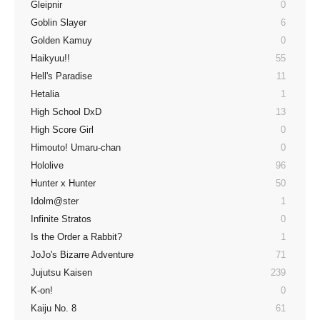
Gleipnir
0
Goblin Slayer
6
Golden Kamuy
0
Haikyuu!!
55
Hell's Paradise
11
Hetalia
1
High School DxD
13
High Score Girl
0
Himouto! Umaru-chan
0
Hololive
96
Hunter x Hunter
50
Idolm@ster
1
Infinite Stratos
0
Is the Order a Rabbit?
1
JoJo's Bizarre Adventure
71
Jujutsu Kaisen
239
K-on!
0
Kaiju No. 8
61