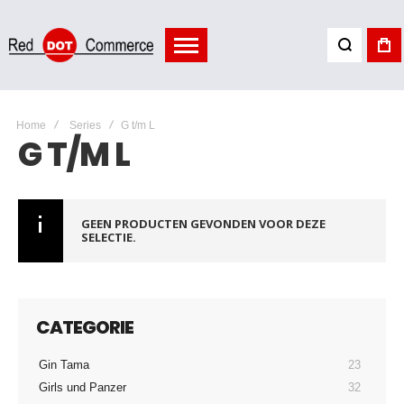
Home
Series
G t/m L
G T/M L
GEEN PRODUCTEN GEVONDEN VOOR DEZE
SELECTIE.
CATEGORIE
Gin Tama
23
Girls und Panzer
32