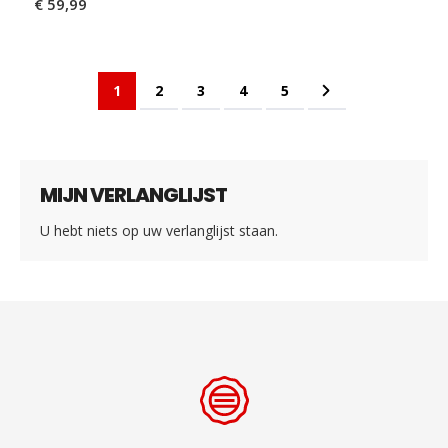
€ 59,99
Pagina
U lees momenteel pagina
Pagina
Pagina
Pagina
Pagina
Pagina
Volgende
1
2
3
4
5
MIJN VERLANGLIJST
U hebt niets op uw verlanglijst staan.