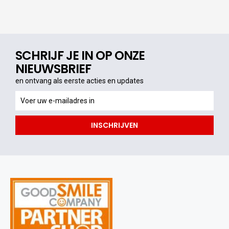
SCHRIJF JE IN OP ONZE
NIEUWSBRIEF
en ontvang als eerste acties en updates
en
ontvang
als
INSCHRIJVEN
eerste
acties
en
updates