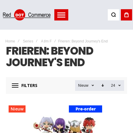
Home
Series
A t/m F
Frieren: Beyond Journey's End
FRIEREN: BEYOND
JOURNEY'S END
FILTERS
Nieuw
24
Nieuw