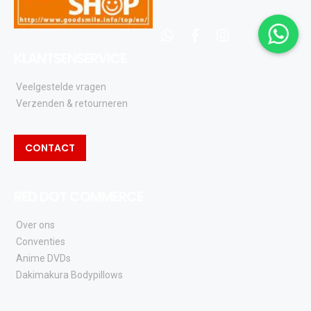
whatsapp
facebook
instagram
KLANTSENSERVICE
Veelgestelde vragen
Verzenden & retourneren
CONTACT
RED DOT COMMERCE
Over ons
Conventies
Anime DVDs
Dakimakura Bodypillows