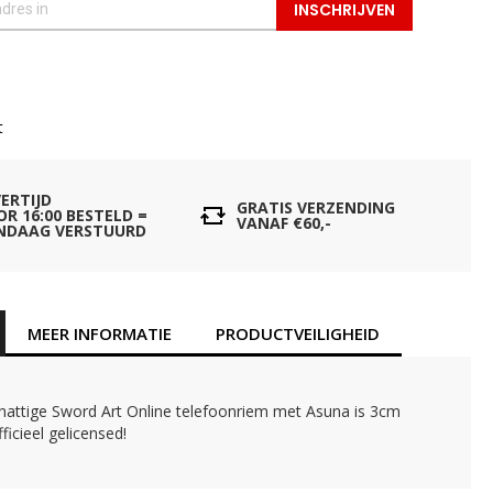
INSCHRIJVEN
t
VERTIJD
GRATIS VERZENDING
OR 16:00 BESTELD =
VANAF €60,-
NDAAG VERSTUURD
MEER INFORMATIE
PRODUCTVEILIGHEID
hattige Sword Art Online telefoonriem met Asuna is 3cm
ficieel gelicensed!