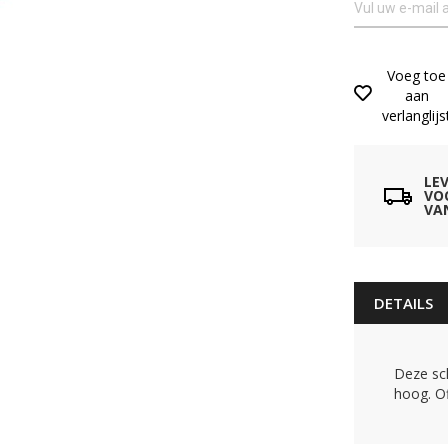
Voeg toe
aan
verlanglijs
LE
VO
VA
DETAILS
Deze sc
hoog. Of