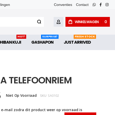
elingen
Conventies
Contact
whatsapp
faceboo
inst
WINKELWAGEN
0
ACCOUNT
HOT!
SURPRISE!
FRESH STOCK
HIBAN KUJI
GASHAPON
JUST ARRIVED
A TELEFOONRIEM
5
Niet Op Voorraad
SKU
SA0102
 e-mail zodra dit product weer op voorraad is