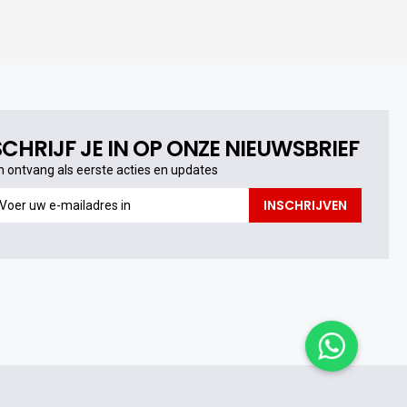
SCHRIJF JE IN OP ONZE NIEUWSBRIEF
n ontvang als eerste acties en updates
n
INSCHRIJVEN
ntvang
s
erste
cties
n
pdates