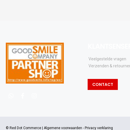
KLANTSENSE
Veelgestelde vragen
Verzenden & retourne
CONTACT
whatsapp
facebook
instagram
© Red Dot Commerce |
Algemene voorwaarden
-
Privacy verklaring