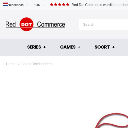
Red Dot Commerce wordt beoordeel
Nederlands
EUR
SERIES
GAMES
SOORT
Home
Asuna Telefoonriem
Ga
naar
het
einde
van
de
afbeeldingen-
gallerij