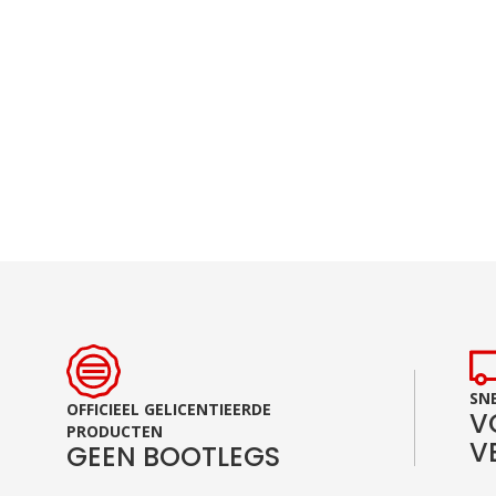
Ga
naar
het
begin
van
de
afbeeldingen-
gallerij
SNE
OFFICIEEL GELICENTIEERDE
V
PRODUCTEN
V
GEEN BOOTLEGS