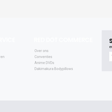
RVICE
RED DOT COMMERCE
e
Over ons
e
ren
Conventies
o
Anime DVDs
al
Dakimakura Bodypillows
e
a
e
u