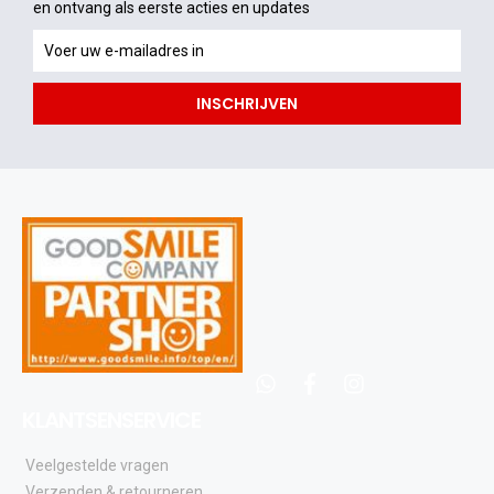
en ontvang als eerste acties en updates
en
ontvang
als
INSCHRIJVEN
eerste
acties
en
updates
whatsapp
facebook
instagram
KLANTSENSERVICE
Veelgestelde vragen
Verzenden & retourneren