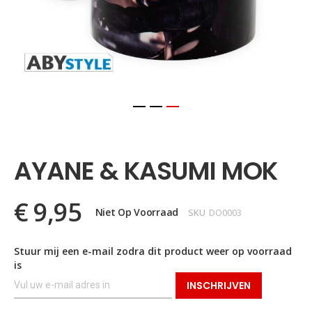
Ga
naar
het
AYANE & KASUMI MOK
begin
van
de
€ 9,95
afbeeldingen-
Niet Op Voorraad
SKU
DO0003
gallerij
Stuur mij een e-mail zodra dit product weer op voorraad
is
INSCHRIJVEN