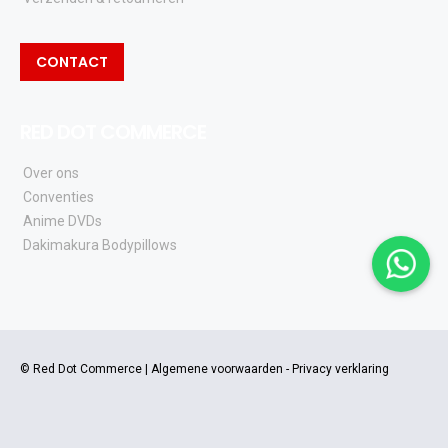
CONTACT
RED DOT COMMERCE
Over ons
Conventies
Anime DVDs
Dakimakura Bodypillows
© Red Dot Commerce |
Algemene voorwaarden
-
Privacy verklaring