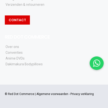
Verzenden & retourneren
CONTACT
RED DOT COMMERCE
Over ons
Conventies
Anime DVDs
Dakimakura Bodypillows
© Red Dot Commerce |
Algemene voorwaarden
-
Privacy verklaring