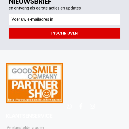
NIEUWSBRIEF
en ontvang als eerste acties en updates
en
ontvang
als
INSCHRIJVEN
eerste
acties
en
updates
whatsapp
facebook
instagram
KLANTSENSERVICE
Veelgestelde vragen