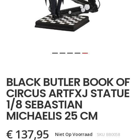
Ga
naar
het
BLACK BUTLER BOOK OF
begin
van
CIRCUS ARTFXJ STATUE
de
afbeeldingen-
1/8 SEBASTIAN
gallerij
MICHAELIS 25 CM
€ 137,95
Niet Op Voorraad
SKU
BB0058