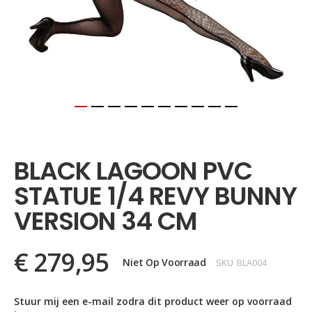
Ga
naar
het
BLACK LAGOON PVC
begin
van
STATUE 1/4 REVY BUNNY
de
afbeeldingen-
VERSION 34 CM
gallerij
€ 279,95
Niet Op Voorraad
SKU
BLA004
Stuur mij een e-mail zodra dit product weer op voorraad