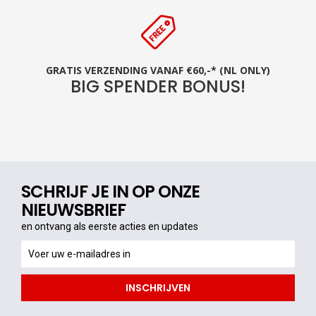
GRATIS VERZENDING VANAF €60,-* (NL ONLY)
BIG SPENDER BONUS!
SCHRIJF JE IN OP ONZE
NIEUWSBRIEF
en ontvang als eerste acties en updates
en
ontvang
als
INSCHRIJVEN
eerste
acties