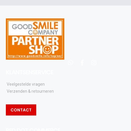
en
updates
whatsapp
facebook
instagram
KLANTSENSERVICE
Veelgestelde vragen
Verzenden & retourneren
CONTACT
RED DOT COMMERCE