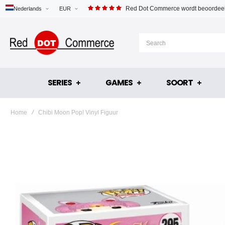
Red Dot Commerce wordt beoordeel
Nederlands
EUR
SERIES
GAMES
SOORT
Home
Chibi Moon Pop! Vinyl Figuur
Ga
naar
het
einde
van
de
afbeeldingen-
gallerij