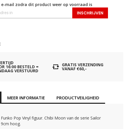
 e-mail zodra dit product weer op voorraad is
INSCHRIJVEN
t
VERTIJD
GRATIS VERZENDING
OR 16:00 BESTELD =
VANAF €60,-
NDAAG VERSTUURD
MEER INFORMATIE
PRODUCTVEILIGHEID
e Funko Pop Vinyl figuur. Chibi Moon van de serie Sailor
 9cm hoog.