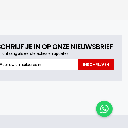
SCHRIJF JE IN OP ONZE NIEUWSBRIEF
n ontvang als eerste acties en updates
n
INSCHRIJVEN
ntvang
s
erste
cties
n
pdates