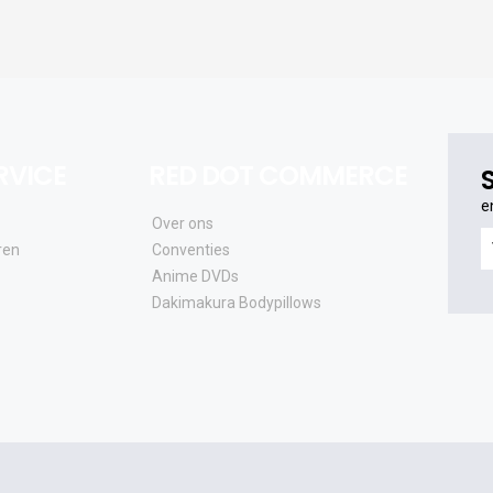
RVICE
RED DOT COMMERCE
e
Over ons
e
ren
Conventies
o
Anime DVDs
al
Dakimakura Bodypillows
e
a
e
u