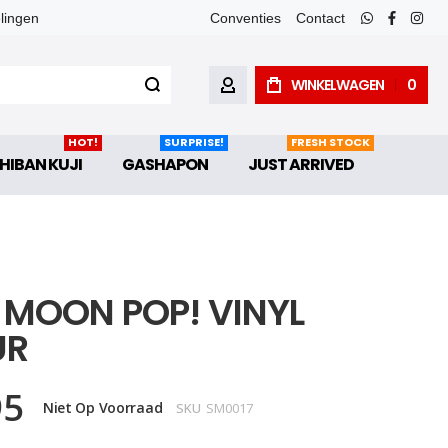
elingen
Conventies
Contact
whatsapp
faceboo
inst
WINKELWAGEN
0
ACCOUNT
HOT!
SURPRISE!
FRESH STOCK
HIBAN KUJI
GASHAPON
JUST ARRIVED
I MOON POP! VINYL
UR
95
Niet Op Voorraad
SKU
SM0017