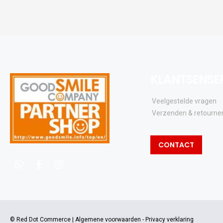
KLANTSENSE
Veelgestelde vragen
Verzenden & retourne
CONTACT
whatsapp
facebook
instagram
© Red Dot Commerce |
Algemene voorwaarden
-
Privacy verklaring