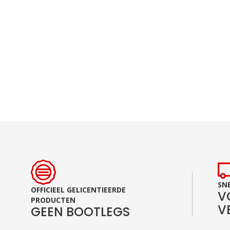
Ga
naar
het
begin
van
de
afbeeldingen-
gallerij
SNE
OFFICIEEL GELICENTIEERDE
V
PRODUCTEN
V
GEEN BOOTLEGS