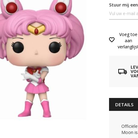
Stuur mij een
Voeg toe
aan
verlanglijs
LE
VO
VA
DETAILS
Officiël
Moon is