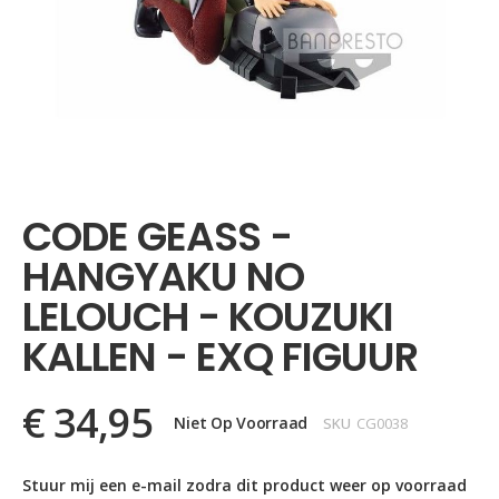
Ga
naar
het
CODE GEASS -
begin
van
HANGYAKU NO
de
afbeeldingen-
LELOUCH - KOUZUKI
gallerij
KALLEN - EXQ FIGUUR
€ 34,95
Niet Op Voorraad
SKU
CG0038
Stuur mij een e-mail zodra dit product weer op voorraad