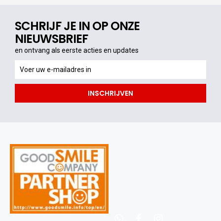
SCHRIJF JE IN OP ONZE
NIEUWSBRIEF
en ontvang als eerste acties en updates
en
ontvang
als
INSCHRIJVEN
eerste
acties
en
updates