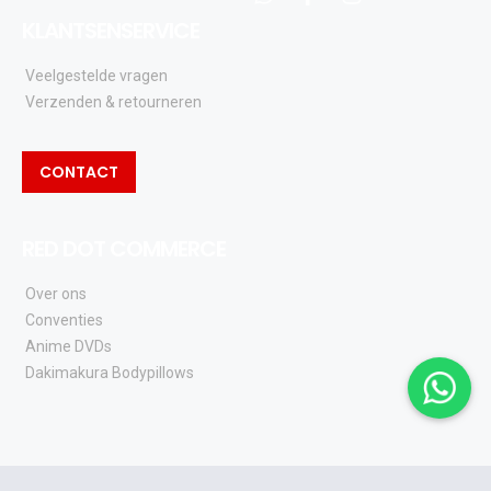
whatsapp
facebook
instagram
KLANTSENSERVICE
Veelgestelde vragen
Verzenden & retourneren
CONTACT
RED DOT COMMERCE
Over ons
Conventies
Anime DVDs
Dakimakura Bodypillows