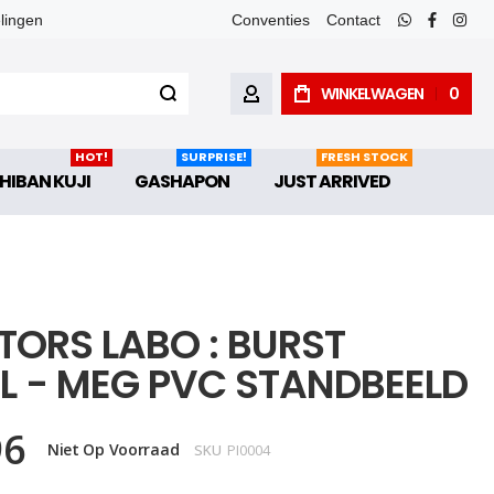
elingen
Conventies
Contact
whatsapp
faceboo
inst
WINKELWAGEN
0
ACCOUNT
HOT!
SURPRISE!
FRESH STOCK
HIBAN KUJI
GASHAPON
JUST ARRIVED
TORS LABO : BURST
L - MEG PVC STANDBEELD
96
Niet Op Voorraad
SKU
PI0004