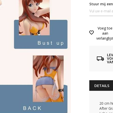
Stuur mij een
Voeg toe
aan
verlanglijs
LE
VO
VA
DETAILS
20 cm h
After Gr