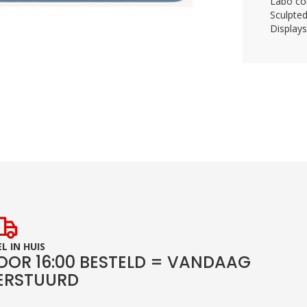
Labo col
Sculpte
Display
L IN HUIS
OOR 16:00 BESTELD = VANDAAG
ERSTUURD