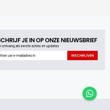
SCHRIJF JE IN OP ONZE NIEUWSBRIEF
n ontvang als eerste acties en updates
n
INSCHRIJVEN
ntvang
s
erste
cties
n
pdates