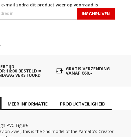
 e-mail zodra dit product weer op voorraad is
INSCHRIJVEN
t
VERTIJD
GRATIS VERZENDING
OR 16:00 BESTELD =
VANAF €60,-
NDAAG VERSTUURD
MEER INFORMATIE
PRODUCTVEILIGHEID
igh PVC Figure
avion Zwei, this is the 2nd model of the Yamato's Creator