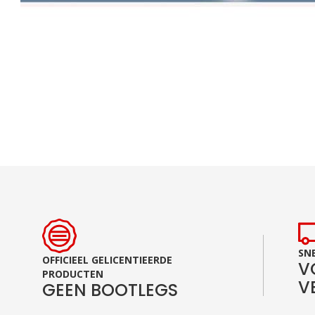
Ga
naar
het
begin
van
de
afbeeldingen-
gallerij
SNE
OFFICIEEL GELICENTIEERDE
V
PRODUCTEN
V
GEEN BOOTLEGS