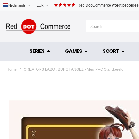
Red Dot Commerce wordt beoordeel
Nederlands
EUR
SERIES
GAMES
SOORT
Home
CREATORS LABO : BURST ANGEL - Meg PVC Standbeeld
Ga
naar
het
einde
van
de
afbeeldingen-
gallerij