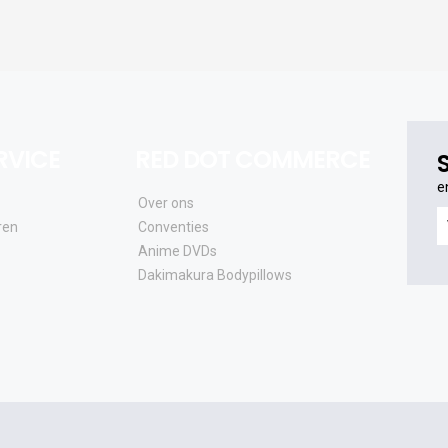
RVICE
RED DOT COMMERCE
e
Over ons
e
ren
Conventies
o
Anime DVDs
al
Dakimakura Bodypillows
e
a
e
u