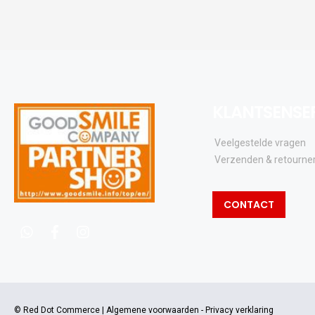
KLANTSENSE
Veelgestelde vragen
Verzenden & retourne
CONTACT
whatsapp
facebook
instagram
© Red Dot Commerce |
Algemene voorwaarden
-
Privacy verklaring