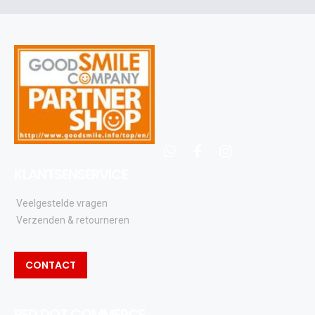
en
updates
whatsapp
facebook
instagram
KLANTSENSERVICE
Veelgestelde vragen
Verzenden & retourneren
CONTACT
RED DOT COMMERCE