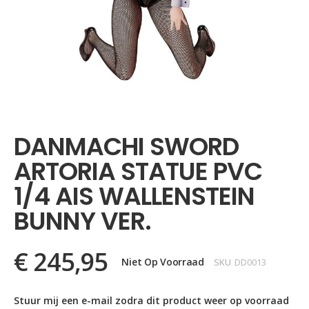
Ga
naar
het
DANMACHI SWORD
begin
van
ARTORIA STATUE PVC
de
afbeeldingen-
1/4 AIS WALLENSTEIN
gallerij
BUNNY VER.
€ 245,95
Niet Op Voorraad
SKU
DD0013
Stuur mij een e-mail zodra dit product weer op voorraad