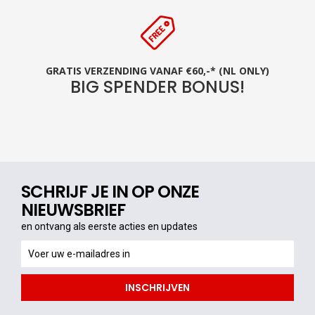
GRATIS VERZENDING VANAF €60,-* (NL ONLY)
BIG SPENDER BONUS!
SCHRIJF JE IN OP ONZE
NIEUWSBRIEF
en ontvang als eerste acties en updates
en
ontvang
als
INSCHRIJVEN
eerste
acties