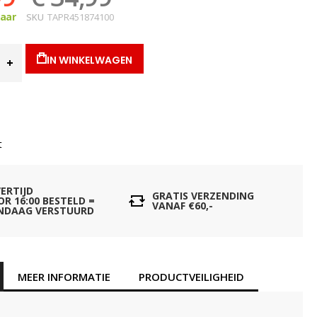
baar
SKU
TAPR451874100
IN WINKELWAGEN
t
VERTIJD
GRATIS VERZENDING
OR 16:00 BESTELD =
VANAF €60,-
NDAAG VERSTUURD
MEER INFORMATIE
PRODUCTVEILIGHEID