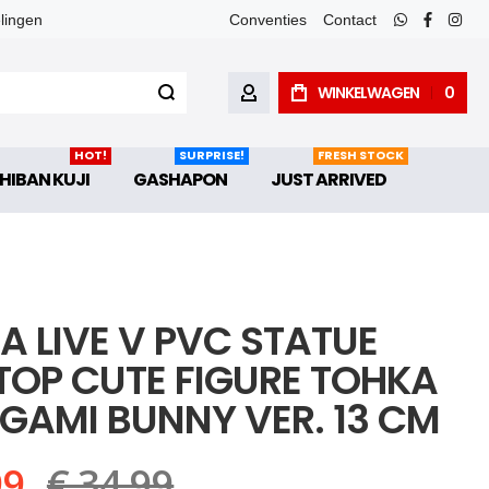
elingen
Conventies
Contact
whatsapp
faceboo
inst
WINKELWAGEN
0
ACCOUNT
HOT!
SURPRISE!
FRESH STOCK
HIBAN KUJI
GASHAPON
JUST ARRIVED
A LIVE V PVC STATUE
TOP CUTE FIGURE TOHKA
GAMI BUNNY VER. 13 CM
99
€ 34,99