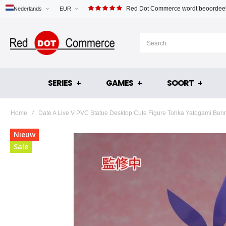
Red Dot Commerce wordt beoordeel
Nederlands
EUR
SERIES
GAMES
SOORT
Home
Date A Live V PVC Statue Desktop Cute Figure Tohka Yatogami Bunn
Ga
Nieuw
naar
Sale
het
einde
van
de
afbeeldingen-
gallerij