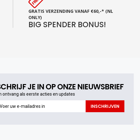
GRATIS VERZENDING VANAF €60,-* (NL
ONLY)
BIG SPENDER BONUS!
SCHRIJF JE IN OP ONZE NIEUWSBRIEF
n ontvang als eerste acties en updates
n
INSCHRIJVEN
ntvang
s
erste
cties
n