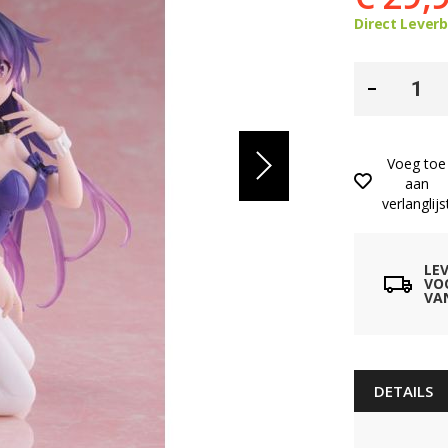
Direct Lever
Voeg toe
aan
verlanglijs
LE
VO
VA
DETAILS