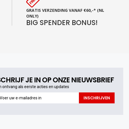
GRATIS VERZENDING VANAF €60,-* (NL
ONLY)
BIG SPENDER BONUS!
SCHRIJF JE IN OP ONZE NIEUWSBRIEF
n ontvang als eerste acties en updates
n
INSCHRIJVEN
ntvang
s
erste
cties
n