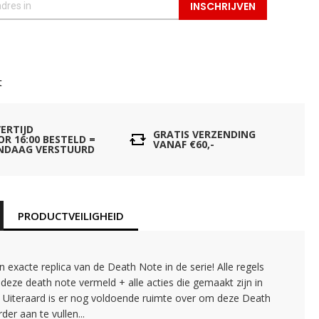
INSCHRIJVEN
t
VERTIJD
GRATIS VERZENDING
OR 16:00 BESTELD =
VANAF €60,-
NDAAG VERSTUURD
PRODUCTVEILIGHEID
en exacte replica van de Death Note in de serie! Alle regels
 deze death note vermeld + alle acties die gemaakt zijn in
. Uiteraard is er nog voldoende ruimte over om deze Death
der aan te vullen...