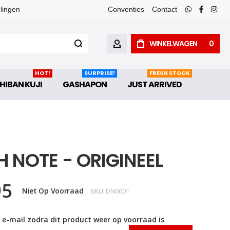
elingen
Conventies
Contact
whatsapp
faceboo
inst
WINKELWAGEN
0
ACCOUNT
HOT!
SURPRISE!
FRESH STOCK
HIBAN KUJI
GASHAPON
JUST ARRIVED
 NOTE - ORIGINEEL
95
Niet Op Voorraad
SKU
DN0001
 e-mail zodra dit product weer op voorraad is