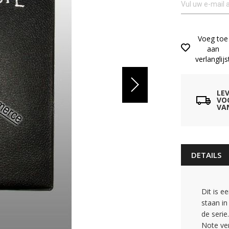
Voeg toe
aan
verlanglijs
LE
VO
VA
DETAILS
Dit is e
staan in
de serie
Note ver