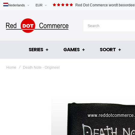
Red Dot Commerce wordt beoordeel
Nederlands
EUR
SERIES
GAMES
SOORT
Home
Death Note - Origineel
Ga
naar
het
einde
van
de
afbeeldingen-
gallerij