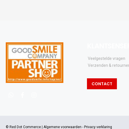
KLANTSENSE
Veelgestelde vragen
Verzenden & retourne
CONTACT
whatsapp
facebook
instagram
© Red Dot Commerce |
Algemene voorwaarden
-
Privacy verklaring