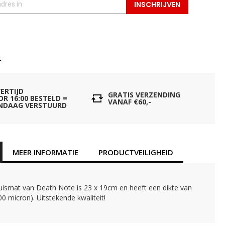
INSCHRIJVEN
t
VERTIJD
GRATIS VERZENDING
OR 16:00 BESTELD =
VANAF €60,-
NDAAG VERSTUURD
MEER INFORMATIE
PRODUCTVEILIGHEID
ismat van Death Note is 23 x 19cm en heeft een dikte van
 micron). Uitstekende kwaliteit!