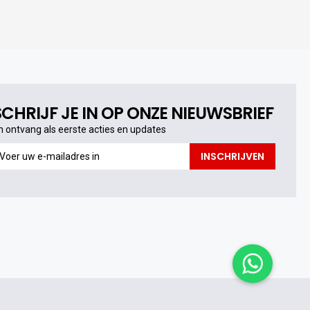
SCHRIJF JE IN OP ONZE NIEUWSBRIEF
n ontvang als eerste acties en updates
n
INSCHRIJVEN
ntvang
s
erste
cties
n
pdates