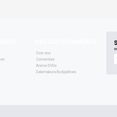
RVICE
RED DOT COMMERCE
e
Over ons
e
ren
Conventies
o
Anime DVDs
al
Dakimakura Bodypillows
e
a
e
u