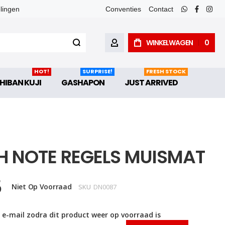
elingen
Conventies
Contact
whatsapp
faceboo
inst
WINKELWAGEN
0
ACCOUNT
HOT!
SURPRISE!
FRESH STOCK
HIBAN KUJI
GASHAPON
JUST ARRIVED
H NOTE REGELS MUISMAT
5
Niet Op Voorraad
SKU
DN0087
 e-mail zodra dit product weer op voorraad is