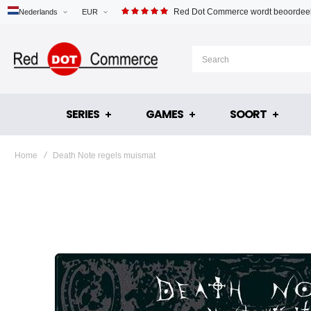
Red Dot Commerce wordt beoordeel
Nederlands
EUR
SERIES
GAMES
SOORT
Home
Death Note regels muismat
Ga
naar
het
einde
van
de
afbeeldingen-
gallerij