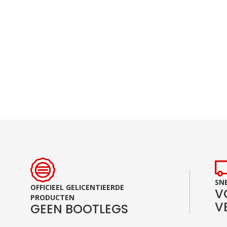
Ga
naar
het
begin
van
de
afbeeldingen-
gallerij
SNE
OFFICIEEL GELICENTIEERDE
V
PRODUCTEN
V
GEEN BOOTLEGS