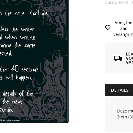
Voeg toe
aan
verlanglijs
LE
VO
VA
DETAILS
Deze mu
3mm (300