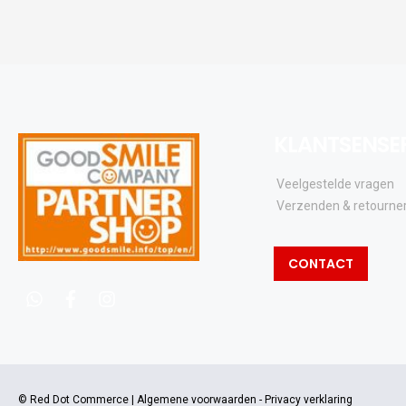
KLANTSENSE
Veelgestelde vragen
Verzenden & retourne
CONTACT
whatsapp
facebook
instagram
© Red Dot Commerce |
Algemene voorwaarden
-
Privacy verklaring