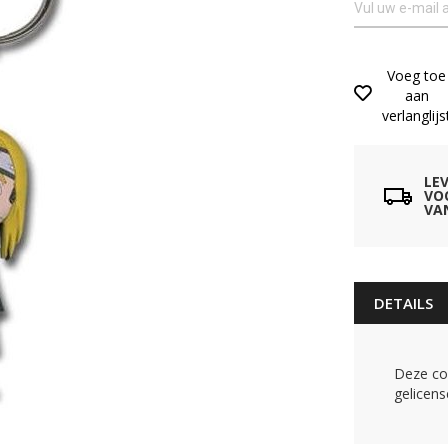
Voeg toe
aan
verlanglijs
LE
VO
VA
DETAILS
Deze coo
gelicens