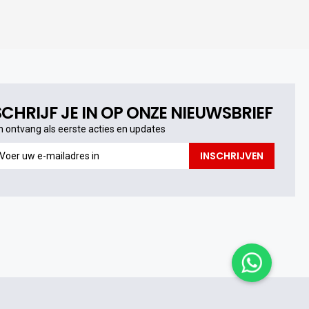
SCHRIJF JE IN OP ONZE NIEUWSBRIEF
n ontvang als eerste acties en updates
n
INSCHRIJVEN
ntvang
s
erste
cties
n
pdates