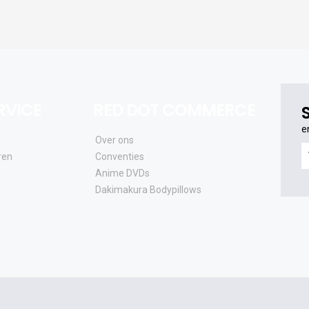
RVICE
RED DOT COMMERCE
e
Over ons
e
ren
Conventies
o
Anime DVDs
al
Dakimakura Bodypillows
e
a
e
u