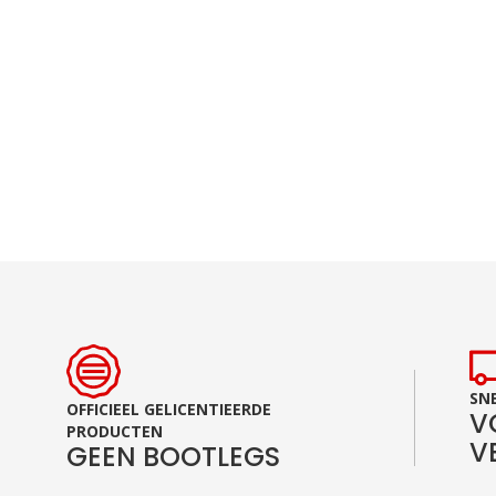
Ga
naar
het
begin
van
de
afbeeldingen-
gallerij
SNE
OFFICIEEL GELICENTIEERDE
V
PRODUCTEN
V
GEEN BOOTLEGS