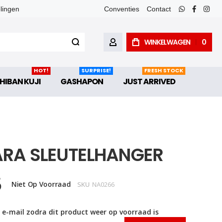
elingen
Conventies
Contact
whatsapp
faceboo
inst
WINKELWAGEN
0
ACCOUNT
HOT!
SURPRISE!
FRESH STOCK
HIBAN KUJI
GASHAPON
JUST ARRIVED
ARA SLEUTELHANGER
5
Niet Op Voorraad
SKU
NA0266
 e-mail zodra dit product weer op voorraad is