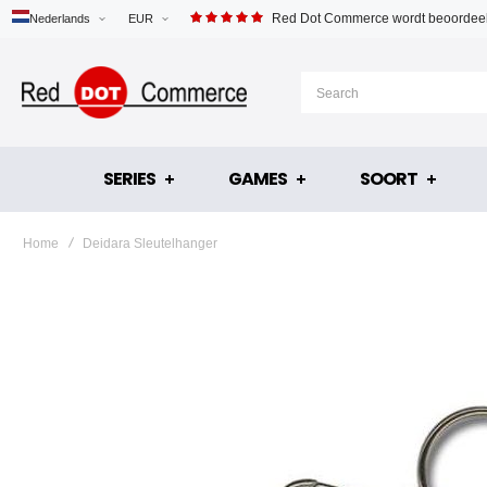
Red Dot Commerce wordt beoordeel
Nederlands
EUR
SERIES
GAMES
SOORT
Home
Deidara Sleutelhanger
Ga
naar
het
einde
van
de
afbeeldingen-
gallerij