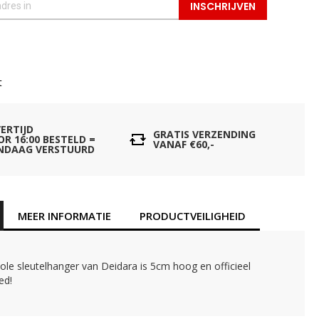
INSCHRIJVEN
t
VERTIJD
GRATIS VERZENDING
OR 16:00 BESTELD =
VANAF €60,-
NDAAG VERSTUURD
MEER INFORMATIE
PRODUCTVEILIGHEID
le sleutelhanger van Deidara is 5cm hoog en officieel
ed!