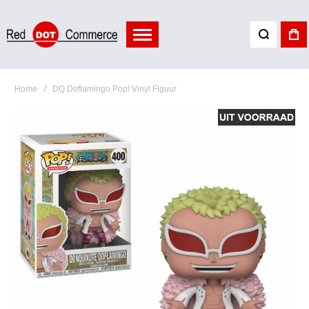
Home
DQ Doflamingo Pop! Vinyl Figuur
Ga
naar
het
einde
van
de
afbeeldingen-
gallerij