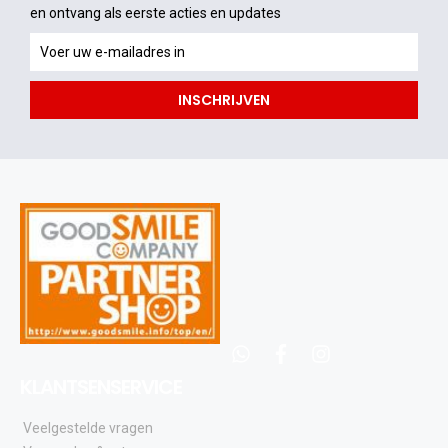
en ontvang als eerste acties en updates
en
ontvang
als
INSCHRIJVEN
eerste
acties
en
updates
whatsapp
facebook
instagram
KLANTSENSERVICE
Veelgestelde vragen