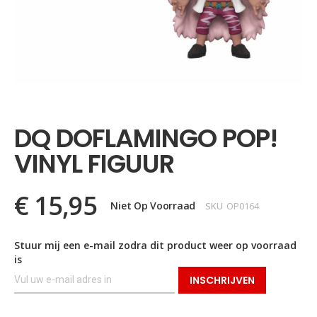
Ga
naar
het
DQ DOFLAMINGO POP!
begin
van
VINYL FIGUUR
de
afbeeldingen-
gallerij
€ 15,95
Niet Op Voorraad
SKU
OP0164
Stuur mij een e-mail zodra dit product weer op voorraad
is
INSCHRIJVEN