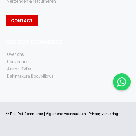
Verzenden & retourneren
CONTACT
RED DOT COMMERCE
Over ons
Conventies
Anime DVDs
Dakimakura Bodypillows
© Red Dot Commerce |
Algemene voorwaarden
-
Privacy verklaring