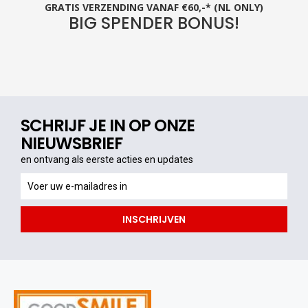
GRATIS VERZENDING VANAF €60,-* (NL ONLY)
BIG SPENDER BONUS!
SCHRIJF JE IN OP ONZE
NIEUWSBRIEF
en ontvang als eerste acties en updates
en
ontvang
als
INSCHRIJVEN
eerste
acties
en
updates