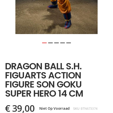
Ga
naar
het
DRAGON BALL S.H.
begin
van
FIGUARTS ACTION
de
afbeeldingen-
FIGURE SON GOKU
gallerij
SUPER HERO 14 CM
€ 39,00
Niet Op Voorraad
SKU
BTN673374