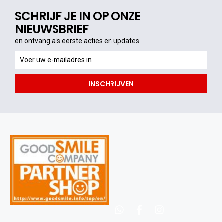
SCHRIJF JE IN OP ONZE
NIEUWSBRIEF
en ontvang als eerste acties en updates
en
ontvang
als
INSCHRIJVEN
eerste
acties
en
updates
whatsapp
facebook
instagram