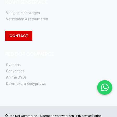
KLANTSENSERVICE
Veelgestelde vragen
Verzenden & retourneren
CONTACT
RED DOT COMMERCE
Over ons
Conventies
Anime DVDs
Dakimakura Bodypillows
© Red Dot Commerce |
Algemene voorwaarden
-
Privacy verklaring