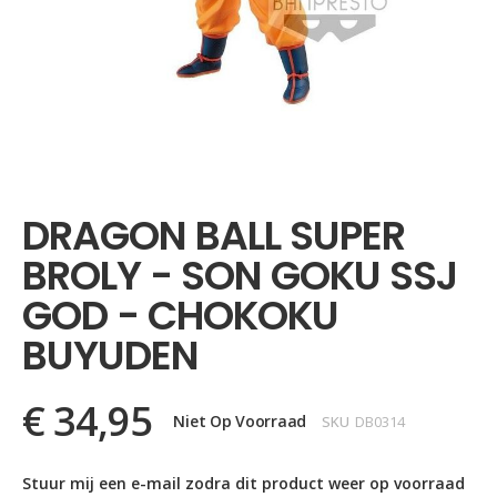
Ga
naar
het
DRAGON BALL SUPER
begin
van
BROLY - SON GOKU SSJ
de
afbeeldingen-
GOD - CHOKOKU
gallerij
BUYUDEN
€ 34,95
Niet Op Voorraad
SKU
DB0314
Stuur mij een e-mail zodra dit product weer op voorraad