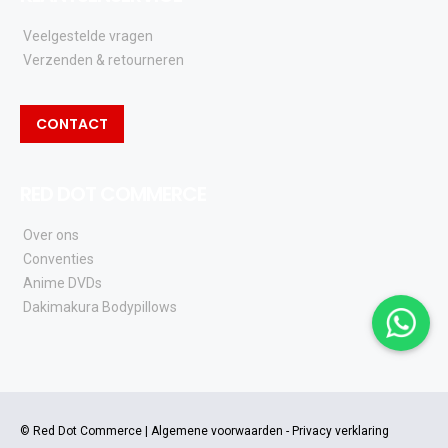
Veelgestelde vragen
Verzenden & retourneren
CONTACT
RED DOT COMMERCE
Over ons
Conventies
Anime DVDs
Dakimakura Bodypillows
© Red Dot Commerce |
Algemene voorwaarden
-
Privacy verklaring