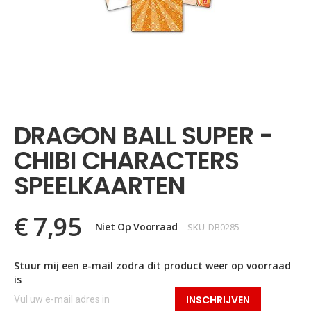
Ga
naar
het
DRAGON BALL SUPER -
begin
van
CHIBI CHARACTERS
de
afbeeldingen-
SPEELKAARTEN
gallerij
€ 7,95
Niet Op Voorraad
SKU
DB0285
Stuur mij een e-mail zodra dit product weer op voorraad
is
INSCHRIJVEN