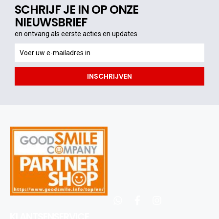
SCHRIJF JE IN OP ONZE
NIEUWSBRIEF
en ontvang als eerste acties en updates
en
ontvang
als
INSCHRIJVEN
eerste
acties
en
updates
whatsapp
facebook
instagram
KLANTSENSERVICE