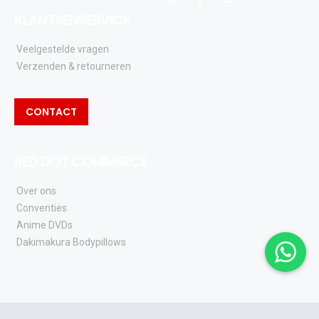
whatsapp
facebook
instagram
KLANTSENSERVICE
Veelgestelde vragen
Verzenden & retourneren
CONTACT
RED DOT COMMERCE
Over ons
Conventies
Anime DVDs
Dakimakura Bodypillows