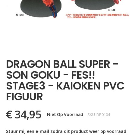
Ga
naar
het
DRAGON BALL SUPER -
begin
van
SON GOKU - FES!!
de
afbeeldingen-
STAGE3 - KAIOKEN PVC
gallerij
FIGUUR
€ 34,95
Niet Op Voorraad
SKU
DB0104
Stuur mij een e-mail zodra dit product weer op voorraad