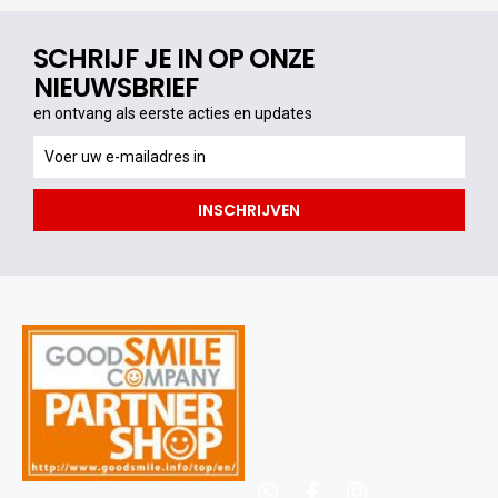
SCHRIJF JE IN OP ONZE
NIEUWSBRIEF
en ontvang als eerste acties en updates
en
ontvang
als
INSCHRIJVEN
eerste
acties
en
updates