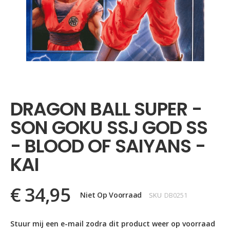
Ga
naar
het
DRAGON BALL SUPER -
begin
van
SON GOKU SSJ GOD SS
de
afbeeldingen-
- BLOOD OF SAIYANS -
gallerij
KAI
€ 34,95
Niet Op Voorraad
SKU
DB0251
Stuur mij een e-mail zodra dit product weer op voorraad