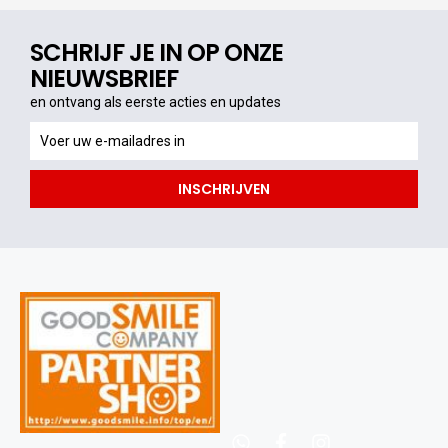
SCHRIJF JE IN OP ONZE
NIEUWSBRIEF
en ontvang als eerste acties en updates
en
ontvang
als
INSCHRIJVEN
eerste
acties
en
updates