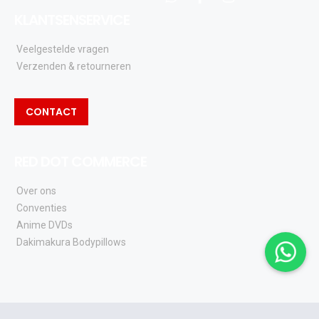
whatsapp
facebook
instagram
KLANTSENSERVICE
Veelgestelde vragen
Verzenden & retourneren
CONTACT
RED DOT COMMERCE
Over ons
Conventies
Anime DVDs
Dakimakura Bodypillows