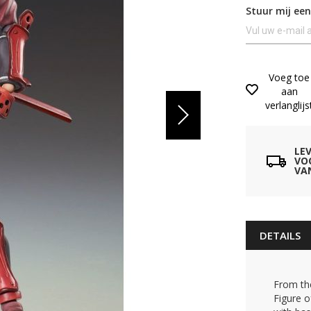
Stuur mij een
Voeg toe
aan
verlanglijs
LE
VO
VA
DETAILS
From the
Figure o