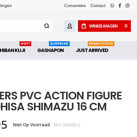
elingen
Conventies
Contact
whatsapp
faceboo
inst
WINKELWAGEN
0
ACCOUNT
HOT!
SURPRISE!
FRESH STOCK
HIBAN KUJI
GASHAPON
JUST ARRIVED
TERS PVC ACTION FIGURE
HISA SHIMAZU 16 CM
95
Niet Op Voorraad
SKU
DR0002-2