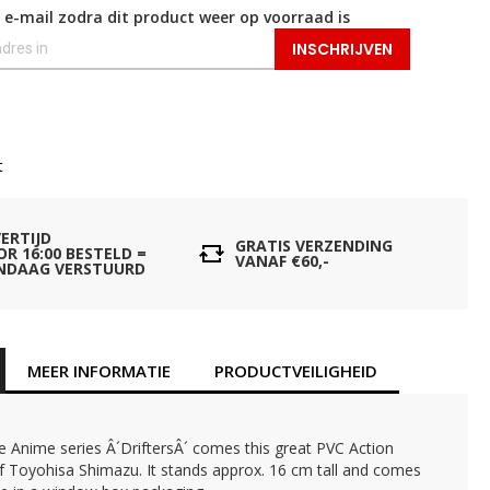
 e-mail zodra dit product weer op voorraad is
INSCHRIJVEN
t
VERTIJD
GRATIS VERZENDING
OR 16:00 BESTELD =
VANAF €60,-
NDAAG VERSTUURD
MEER INFORMATIE
PRODUCTVEILIGHEID
 Anime series Â´DriftersÂ´ comes this great PVC Action
f Toyohisa Shimazu. It stands approx. 16 cm tall and comes