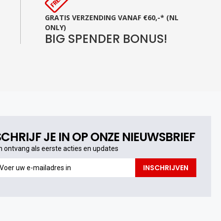
GRATIS VERZENDING VANAF €60,-* (NL
ONLY)
BIG SPENDER BONUS!
SCHRIJF JE IN OP ONZE NIEUWSBRIEF
n ontvang als eerste acties en updates
n
INSCHRIJVEN
ntvang
s
erste
cties
n