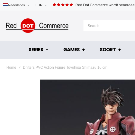
Red Dot Commerce wordt beoordeel
Nederlands
EUR
SERIES
GAMES
SOORT
Home
Drifters PVC Action Figure Toyohisa Shimazu 16 cm
Ga
naar
het
einde
van
de
afbeeldingen-
gallerij