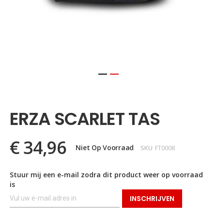
Ga
naar
het
ERZA SCARLET TAS
begin
van
de
€ 34,96
afbeeldingen-
Niet Op Voorraad
SKU
FT0008
gallerij
Stuur mij een e-mail zodra dit product weer op voorraad
is
INSCHRIJVEN