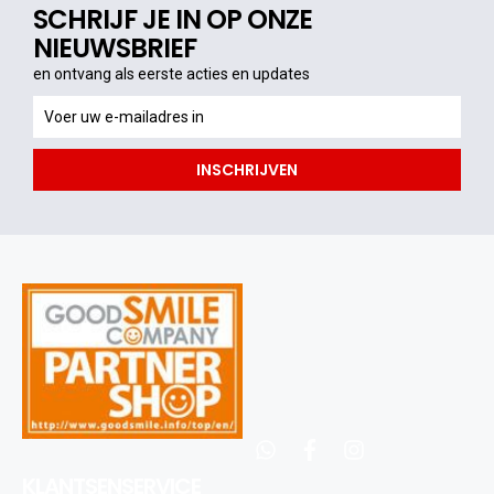
SCHRIJF JE IN OP ONZE
NIEUWSBRIEF
en ontvang als eerste acties en updates
en
ontvang
als
INSCHRIJVEN
eerste
acties
en
updates
whatsapp
facebook
instagram
KLANTSENSERVICE