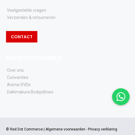
Veelgestelde vragen
Verzenden & retourneren
CONTACT
RED DOT COMMERCE
Over ons
Conventies
Anime DVDs
Dakimakura Bodypillows
© Red Dot Commerce |
Algemene voorwaarden
-
Privacy verklaring