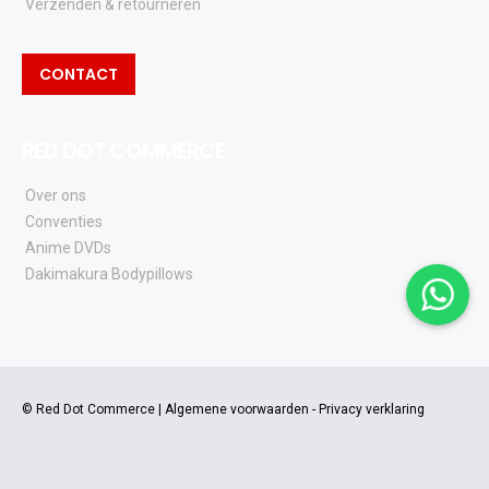
Verzenden & retourneren
CONTACT
RED DOT COMMERCE
Over ons
Conventies
Anime DVDs
Dakimakura Bodypillows
© Red Dot Commerce |
Algemene voorwaarden
-
Privacy verklaring