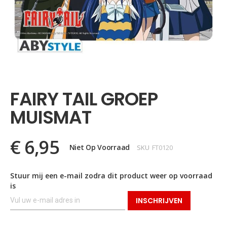
Ga
naar
het
FAIRY TAIL GROEP
begin
van
MUISMAT
de
afbeeldingen-
gallerij
€ 6,95
Niet Op Voorraad
SKU
FT0120
Stuur mij een e-mail zodra dit product weer op voorraad
is
INSCHRIJVEN