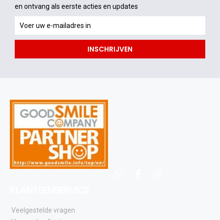
en ontvang als eerste acties en updates
en
ontvang
als
INSCHRIJVEN
eerste
acties
en
updates
whatsapp
facebook
instagram
KLANTSENSERVICE
Veelgestelde vragen