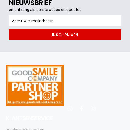
NIEUWSBRIEF
en ontvang als eerste acties en updates
en
ontvang
als
INSCHRIJVEN
eerste
acties
en
updates
whatsapp
facebook
instagram
KLANTSENSERVICE