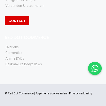
Veelgestelde vragen
Verzenden & retourneren
CONTACT
RED DOT COMMERCE
Over ons
Conventies
Anime DVDs
Dakimakura Bodypillows
© Red Dot Commerce |
Algemene voorwaarden
-
Privacy verklaring