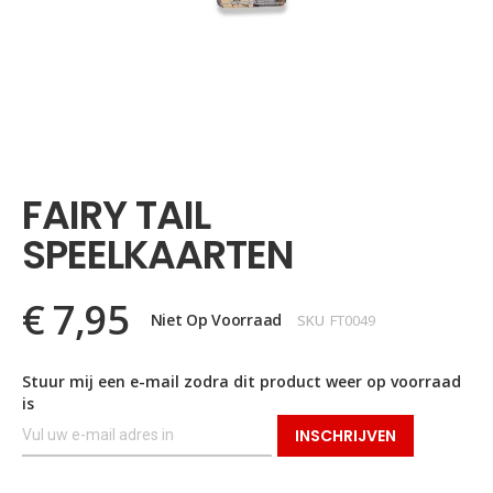
Ga
naar
het
FAIRY TAIL
begin
van
SPEELKAARTEN
de
afbeeldingen-
gallerij
€ 7,95
Niet Op Voorraad
SKU
FT0049
Stuur mij een e-mail zodra dit product weer op voorraad
is
INSCHRIJVEN