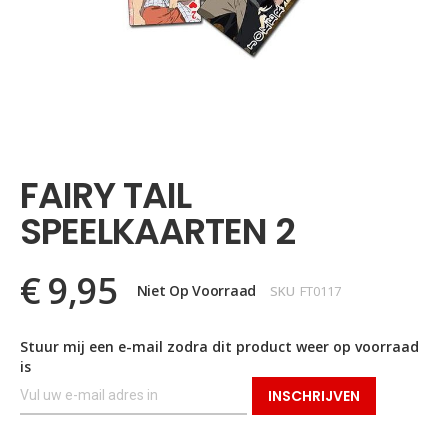
Ga
naar
het
FAIRY TAIL
begin
van
SPEELKAARTEN 2
de
afbeeldingen-
gallerij
€ 9,95
Niet Op Voorraad
SKU
FT0117
Stuur mij een e-mail zodra dit product weer op voorraad
is
INSCHRIJVEN