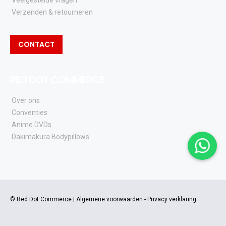
Veelgestelde vragen
Verzenden & retourneren
CONTACT
RED DOT COMMERCE
Over ons
Conventies
Anime DVDs
Dakimakura Bodypillows
© Red Dot Commerce |
Algemene voorwaarden
-
Privacy verklaring