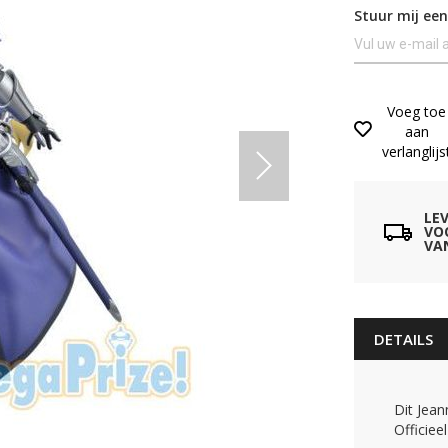
Stuur mij een
Voeg toe
aan
verlanglijs
LE
VO
VA
DETAILS
Dit Jean
Officiee