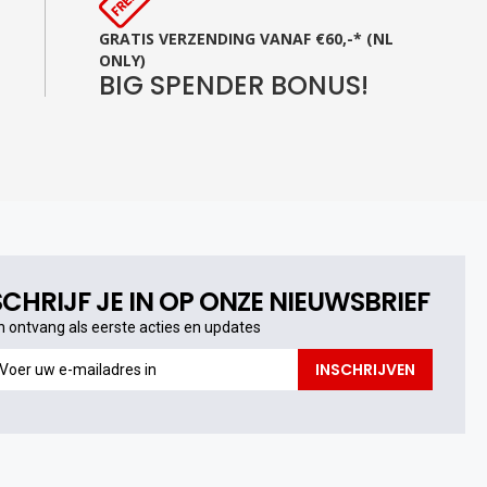
GRATIS VERZENDING VANAF €60,-* (NL
ONLY)
BIG SPENDER BONUS!
SCHRIJF JE IN OP ONZE NIEUWSBRIEF
n ontvang als eerste acties en updates
n
INSCHRIJVEN
ntvang
s
erste
cties
n