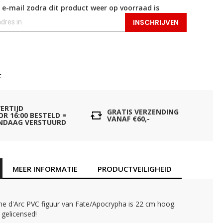
 e-mail zodra dit product weer op voorraad is
INSCHRIJVEN
t
VERTIJD
GRATIS VERZENDING
OR 16:00 BESTELD =
VANAF €60,-
NDAAG VERSTUURD
MEER INFORMATIE
PRODUCTVEILIGHEID
ne d'Arc PVC figuur van Fate/Apocrypha is 22 cm hoog.
l gelicensed!