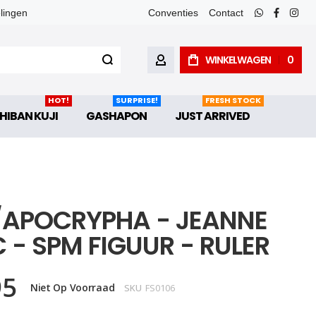
elingen
Conventies
Contact
whatsapp
faceboo
inst
WINKELWAGEN
0
ACCOUNT
HOT!
SURPRISE!
FRESH STOCK
HIBAN KUJI
GASHAPON
JUST ARRIVED
/APOCRYPHA - JEANNE
 - SPM FIGUUR - RULER
95
Niet Op Voorraad
SKU
FS0106