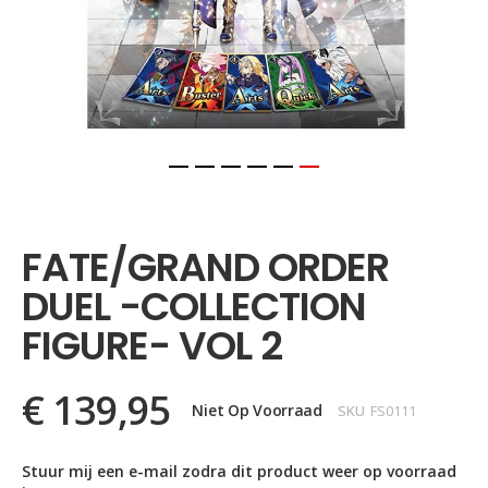
Ga
naar
het
FATE/GRAND ORDER
begin
van
DUEL -COLLECTION
de
afbeeldingen-
FIGURE- VOL 2
gallerij
€ 139,95
Niet Op Voorraad
SKU
FS0111
Stuur mij een e-mail zodra dit product weer op voorraad