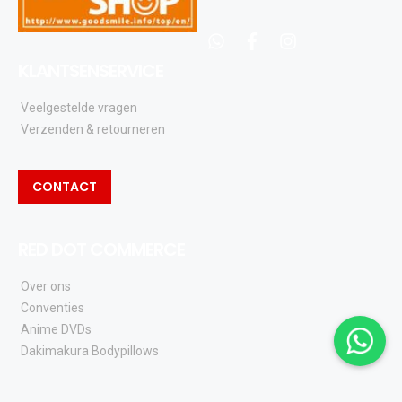
whatsapp
facebook
instagram
KLANTSENSERVICE
Veelgestelde vragen
Verzenden & retourneren
CONTACT
RED DOT COMMERCE
Over ons
Conventies
Anime DVDs
Dakimakura Bodypillows