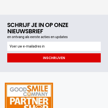
SCHRIJF JE IN OP ONZE
NIEUWSBRIEF
en ontvang als eerste acties en updates
en
ontvang
als
INSCHRIJVEN
eerste
acties
en
updates