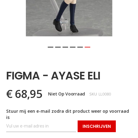
Ga
naar
het
FIGMA - AYASE ELI
begin
van
de
€ 68,95
afbeeldingen-
Niet Op Voorraad
SKU
LL0080
gallerij
Stuur mij een e-mail zodra dit product weer op voorraad
is
INSCHRIJVEN