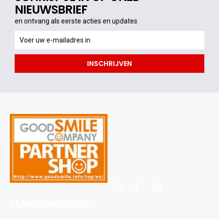
NIEUWSBRIEF
en ontvang als eerste acties en updates
en
ontvang
als
INSCHRIJVEN
eerste
acties
en
updates
whatsapp
facebook
instagram
KLANTSENSERVICE