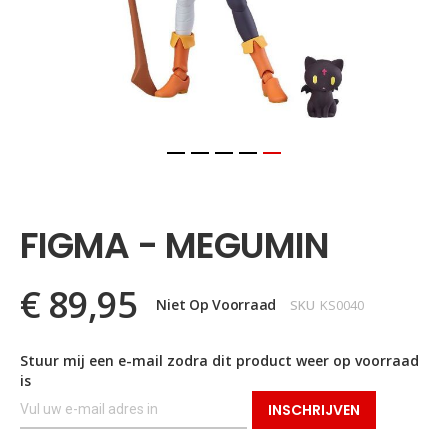
Ga
naar
het
FIGMA - MEGUMIN
begin
van
de
€ 89,95
afbeeldingen-
Niet Op Voorraad
SKU
KS0040
gallerij
Stuur mij een e-mail zodra dit product weer op voorraad
is
INSCHRIJVEN