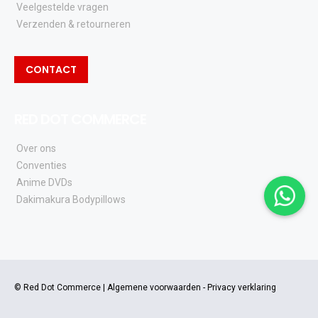
Veelgestelde vragen
Verzenden & retourneren
CONTACT
RED DOT COMMERCE
Over ons
Conventies
Anime DVDs
Dakimakura Bodypillows
© Red Dot Commerce |
Algemene voorwaarden
-
Privacy verklaring