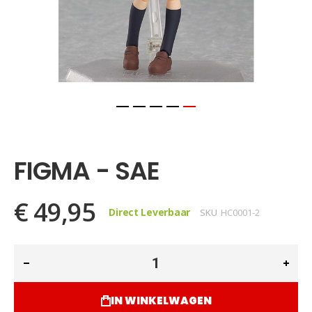
Ga
naar
het
FIGMA - SAE
begin
van
de
€ 49,95
afbeeldingen-
Direct Leverbaar
SKU
HC0001-2
gallerij
IN WINKELWAGEN