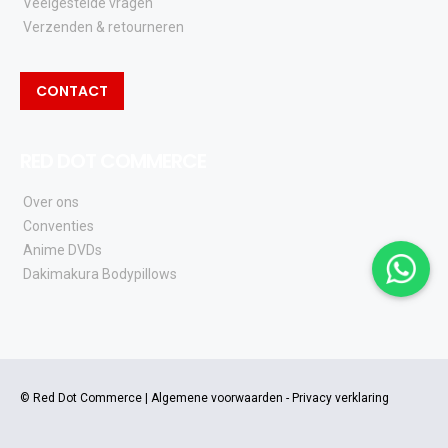
Veelgestelde vragen
Verzenden & retourneren
CONTACT
RED DOT COMMERCE
Over ons
Conventies
Anime DVDs
Dakimakura Bodypillows
© Red Dot Commerce |
Algemene voorwaarden
-
Privacy verklaring