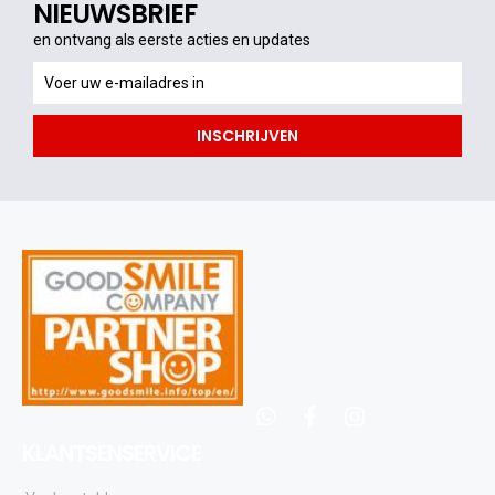
NIEUWSBRIEF
en ontvang als eerste acties en updates
en
ontvang
als
INSCHRIJVEN
eerste
acties
en
updates
whatsapp
facebook
instagram
KLANTSENSERVICE