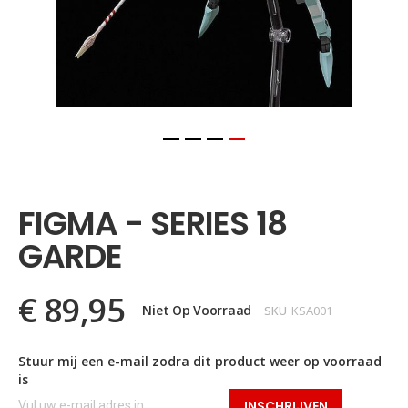
Ga
naar
het
FIGMA - SERIES 18
begin
van
GARDE
de
afbeeldingen-
gallerij
€ 89,95
Niet Op Voorraad
SKU
KSA001
Stuur mij een e-mail zodra dit product weer op voorraad
is
INSCHRIJVEN