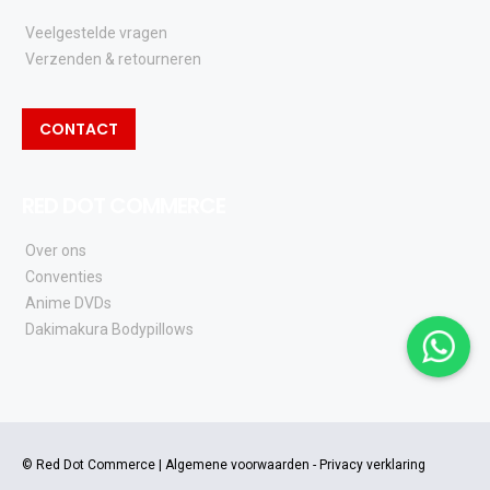
Veelgestelde vragen
Verzenden & retourneren
CONTACT
RED DOT COMMERCE
Over ons
Conventies
Anime DVDs
Dakimakura Bodypillows
© Red Dot Commerce |
Algemene voorwaarden
-
Privacy verklaring