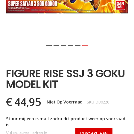
Ga
naar
het
FIGURE RISE SSJ 3 GOKU
begin
van
MODEL KIT
de
afbeeldingen-
gallerij
€ 44,95
Niet Op Voorraad
SKU
DB0220
Stuur mij een e-mail zodra dit product weer op voorraad
is
INSCHRIJVEN