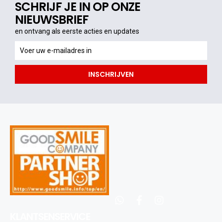
SCHRIJF JE IN OP ONZE
NIEUWSBRIEF
en ontvang als eerste acties en updates
en
ontvang
als
INSCHRIJVEN
eerste
acties
en
updates
whatsapp
facebook
instagram
KLANTSENSERVICE