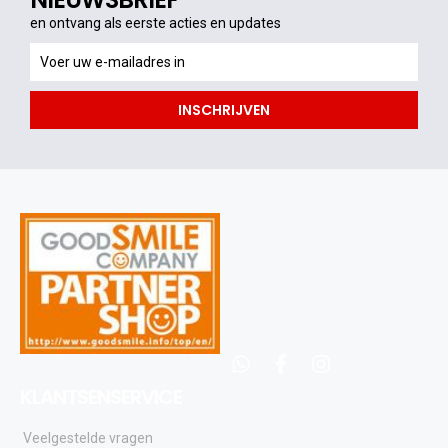
en ontvang als eerste acties en updates
en
ontvang
als
INSCHRIJVEN
eerste
acties
en
updates
whatsapp
facebook
instagram
KLANTSENSERVICE
Veelgestelde vragen