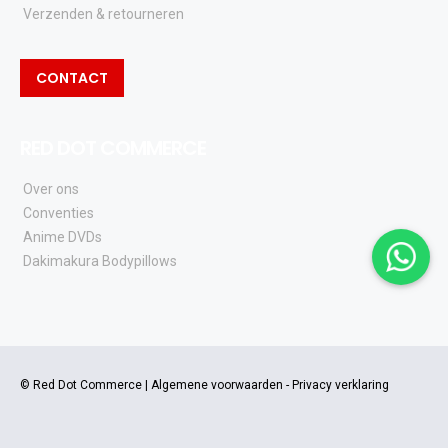
Verzenden & retourneren
CONTACT
RED DOT COMMERCE
Over ons
Conventies
Anime DVDs
Dakimakura Bodypillows
© Red Dot Commerce |
Algemene voorwaarden
-
Privacy verklaring