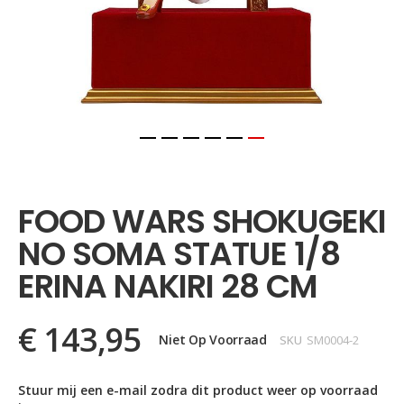
Ga
naar
het
FOOD WARS SHOKUGEKI
begin
van
NO SOMA STATUE 1/8
de
afbeeldingen-
ERINA NAKIRI 28 CM
gallerij
€ 143,95
Niet Op Voorraad
SKU
SM0004-2
Stuur mij een e-mail zodra dit product weer op voorraad