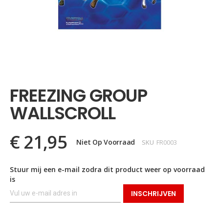
Ga
naar
het
FREEZING GROUP
begin
van
WALLSCROLL
de
afbeeldingen-
gallerij
€ 21,95
Niet Op Voorraad
SKU
FR0003
Stuur mij een e-mail zodra dit product weer op voorraad
is
INSCHRIJVEN