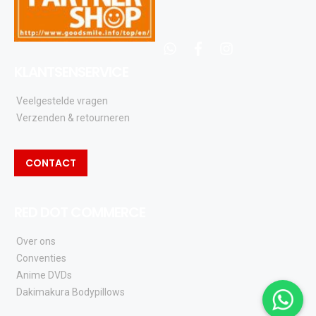
whatsapp
facebook
instagram
KLANTSENSERVICE
Veelgestelde vragen
Verzenden & retourneren
CONTACT
RED DOT COMMERCE
Over ons
Conventies
Anime DVDs
Dakimakura Bodypillows