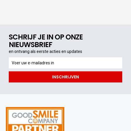
SCHRIJF JE IN OP ONZE
NIEUWSBRIEF
en ontvang als eerste acties en updates
en
ontvang
als
INSCHRIJVEN
eerste
acties
en
updates