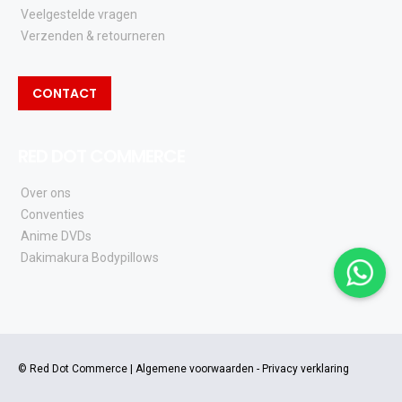
Veelgestelde vragen
Verzenden & retourneren
CONTACT
RED DOT COMMERCE
Over ons
Conventies
Anime DVDs
Dakimakura Bodypillows
© Red Dot Commerce |
Algemene voorwaarden
-
Privacy verklaring