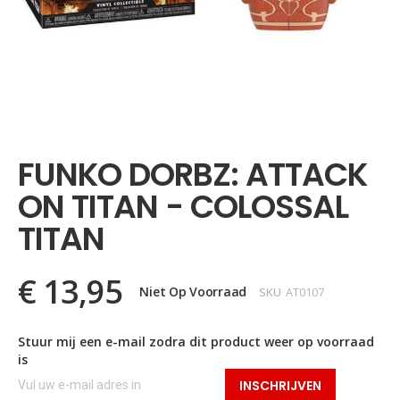
Ga
naar
het
FUNKO DORBZ: ATTACK
begin
van
ON TITAN - COLOSSAL
de
afbeeldingen-
TITAN
gallerij
€ 13,95
Niet Op Voorraad
SKU
AT0107
Stuur mij een e-mail zodra dit product weer op voorraad
is
INSCHRIJVEN