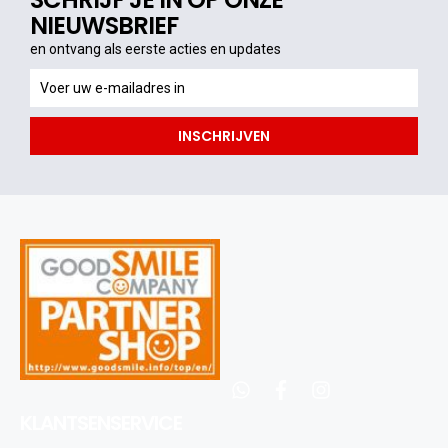
NIEUWSBRIEF
en ontvang als eerste acties en updates
en
ontvang
als
INSCHRIJVEN
eerste
acties
en
updates
whatsapp
facebook
instagram
KLANTSENSERVICE