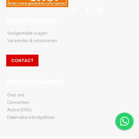
whatsapp
facebook
instagram
KLANTSENSERVICE
Veelgestelde vragen
Verzenden & retourneren
CONTACT
RED DOT COMMERCE
Over ons
Conventies
Anime DVDs
Dakimakura Bodypillows