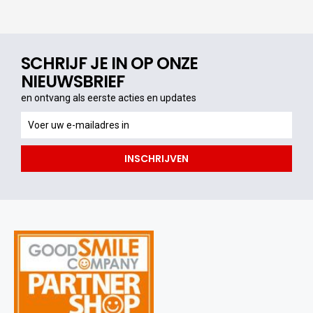
SCHRIJF JE IN OP ONZE
NIEUWSBRIEF
en ontvang als eerste acties en updates
en
ontvang
als
INSCHRIJVEN
eerste
acties
en
updates