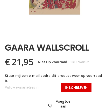
Ga
naar
het
GAARA WALLSCROLL
begin
van
de
€ 21,95
afbeeldingen-
Niet Op Voorraad
SKU
NA0182
gallerij
Stuur mij een e-mail zodra dit product weer op voorraad
is
INSCHRIJVEN
Voeg toe
aan