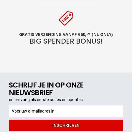
GRATIS VERZENDING VANAF €60,-* (NL ONLY)
BIG SPENDER BONUS!
SCHRIJF JE IN OP ONZE
NIEUWSBRIEF
en ontvang als eerste acties en updates
en
ontvang
als
INSCHRIJVEN
eerste
acties