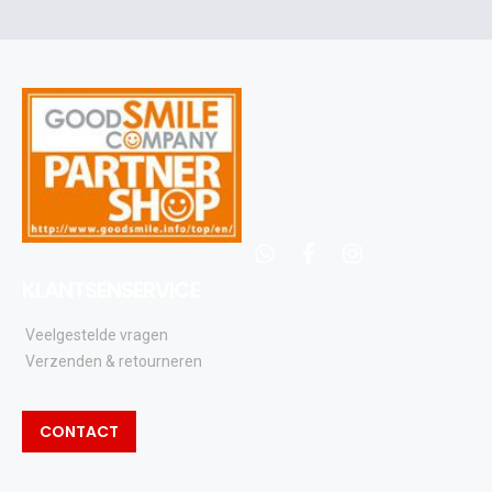
en
updates
whatsapp
facebook
instagram
KLANTSENSERVICE
Veelgestelde vragen
Verzenden & retourneren
CONTACT