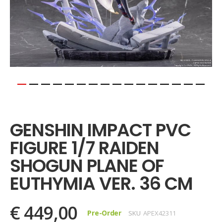
Ga
naar
het
GENSHIN IMPACT PVC
begin
van
FIGURE 1/7 RAIDEN
de
afbeeldingen-
SHOGUN PLANE OF
gallerij
EUTHYMIA VER. 36 CM
€ 449,00
Pre-Order
SKU
APEX42311