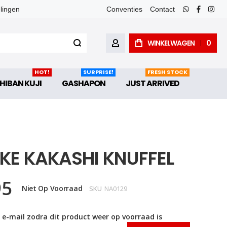
elingen
Conventies
Contact
whatsapp
faceboo
inst
WINKELWAGEN
0
ACCOUNT
HOT!
SURPRISE!
FRESH STOCK
HIBAN KUJI
GASHAPON
JUST ARRIVED
KE KAKASHI KNUFFEL
95
Niet Op Voorraad
SKU
NA0129
 e-mail zodra dit product weer op voorraad is