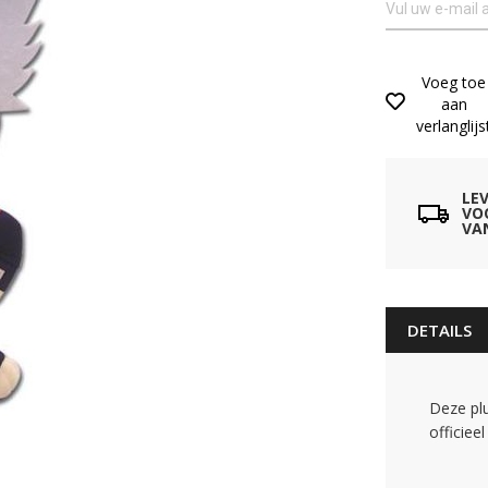
Voeg toe
aan
verlanglijs
LE
VO
VA
DETAILS
Deze pl
officiee