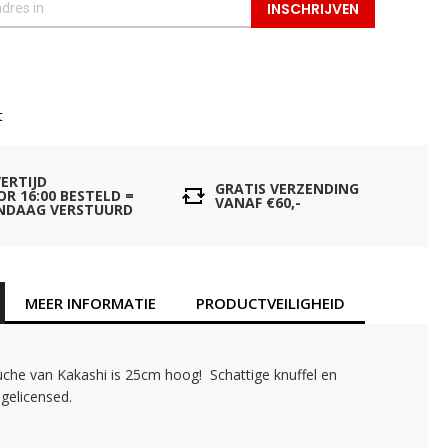
INSCHRIJVEN
t
VERTIJD
GRATIS VERZENDING
OR 16:00 BESTELD =
VANAF €60,-
NDAAG VERSTUURD
MEER INFORMATIE
PRODUCTVEILIGHEID
uche van Kakashi is 25cm hoog! Schattige knuffel en
l gelicensed.