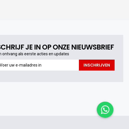
SCHRIJF JE IN OP ONZE NIEUWSBRIEF
n ontvang als eerste acties en updates
n
INSCHRIJVEN
ntvang
s
erste
cties
n
pdates