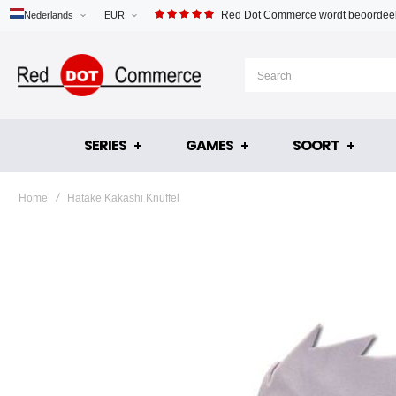
Red Dot Commerce wordt beoordeel
Nederlands
EUR
SERIES
GAMES
SOORT
Home
Hatake Kakashi Knuffel
Ga
naar
het
einde
van
de
afbeeldingen-
gallerij