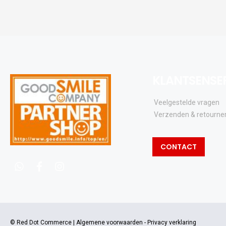
KLANTSENSE
Veelgestelde vragen
Verzenden & retourne
CONTACT
whatsapp
facebook
instagram
© Red Dot Commerce |
Algemene voorwaarden
-
Privacy verklaring