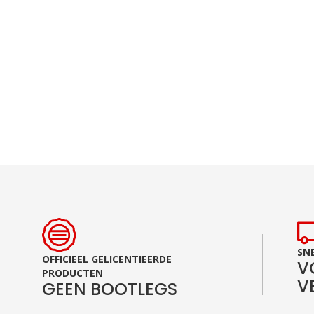
Ga
naar
het
begin
van
de
afbeeldingen-
gallerij
SNE
OFFICIEEL GELICENTIEERDE
V
PRODUCTEN
V
GEEN BOOTLEGS