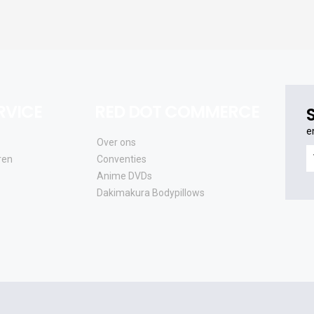
RVICE
RED DOT COMMERCE
e
Over ons
e
ren
Conventies
o
Anime DVDs
al
Dakimakura Bodypillows
e
a
e
u