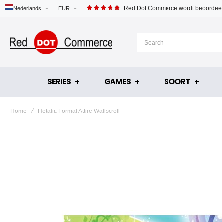
Red Dot Commerce wordt beoordeel
Nederlands
EUR
SERIES
GAMES
SOORT
Home
Hetalia Formal Attire Wallscroll
Ga
naar
het
einde
van
de
afbeeldingen-
gallerij