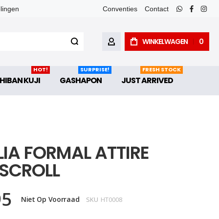
elingen
Conventies
Contact
whatsapp
faceboo
inst
WINKELWAGEN
0
ACCOUNT
HOT!
SURPRISE!
FRESH STOCK
HIBAN KUJI
GASHAPON
JUST ARRIVED
LIA FORMAL ATTIRE
SCROLL
95
Niet Op Voorraad
SKU
HT0008