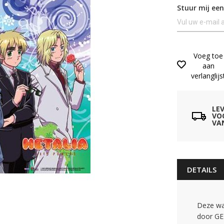
Stuur mij een
Voeg toe
aan
verlanglijs
LE
VO
VA
DETAILS
Deze wal
door GE 