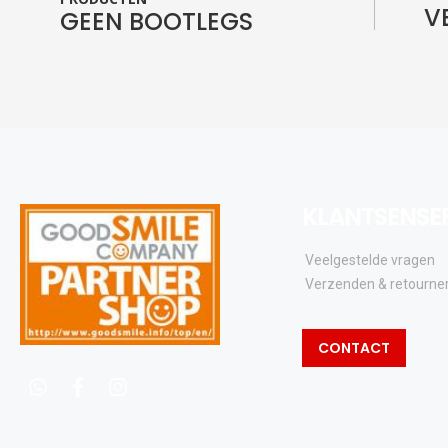
V
GEEN BOOTLEGS
KLANTSENSE
Veelgestelde vragen
Verzenden & retourne
CONTACT
whatsapp
facebook
instagram