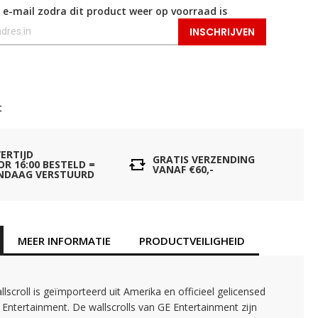
 e-mail zodra dit product weer op voorraad is
INSCHRIJVEN
t
VERTIJD
GRATIS VERZENDING
OR 16:00 BESTELD =
VANAF €60,-
NDAAG VERSTUURD
MEER INFORMATIE
PRODUCTVEILIGHEID
lscroll is geïmporteerd uit Amerika en officieel gelicensed
Entertainment. De wallscrolls van GE Entertainment zijn