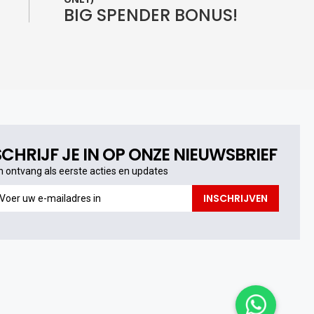
BIG SPENDER BONUS!
SCHRIJF JE IN OP ONZE NIEUWSBRIEF
n ontvang als eerste acties en updates
n
INSCHRIJVEN
ntvang
s
erste
cties
n
pdates