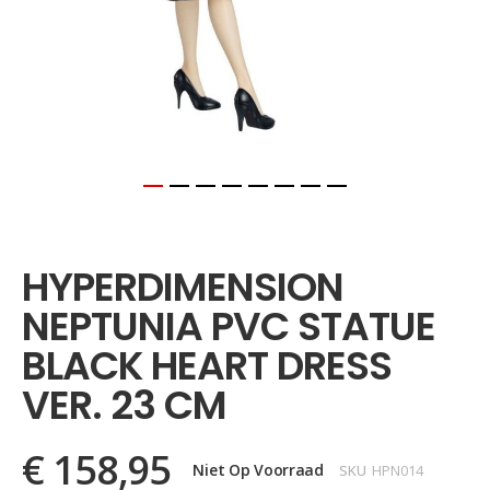
Ga
naar
het
HYPERDIMENSION
begin
van
NEPTUNIA PVC STATUE
de
afbeeldingen-
BLACK HEART DRESS
gallerij
VER. 23 CM
€ 158,95
Niet Op Voorraad
SKU
HPN014