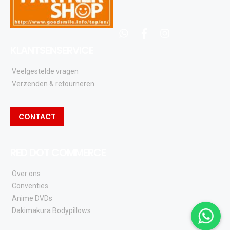
whatsapp
facebook
instagram
KLANTSENSERVICE
Veelgestelde vragen
Verzenden & retourneren
CONTACT
RED DOT COMMERCE
Over ons
Conventies
Anime DVDs
Dakimakura Bodypillows