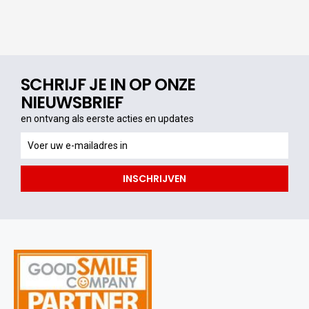
SCHRIJF JE IN OP ONZE
NIEUWSBRIEF
en ontvang als eerste acties en updates
en
ontvang
als
INSCHRIJVEN
eerste
acties
en
updates