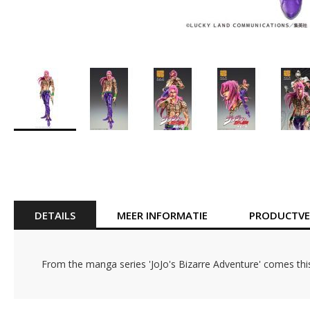
Ga
naar
het
begin
van
de
DETAILS
MEER INFORMATIE
PRODUCTVEI
afbeeldingen-
gallerij
From the manga series 'JoJo's Bizarre Adventure' comes this