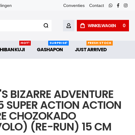
elingen
Conventies
Contact
whatsapp
faceboo
inst
WINKELWAGEN
0
ACCOUNT
HOT!
SURPRISE!
FRESH STOCK
HIBAN KUJI
GASHAPON
JUST ARRIVED
'S BIZARRE ADVENTURE
5 SUPER ACTION ACTION
RE CHOZOKADO
VOLO) (RE-RUN) 15 CM