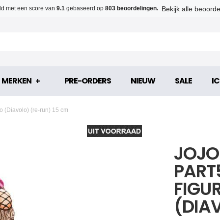
Bekijk alle beoord
d met een score van
9.1
gebaseerd op
803 beoordelingen.
MERKEN
PRE-ORDERS
NIEUW
SALE
IC
o (Diavolo) (re-run) 15 cm
JOJO
PART
FIGU
(DIA