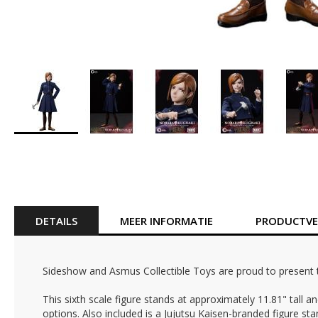
Ga
naar
het
begin
van
de
DETAILS
MEER INFORMATIE
PRODUCTVEI
afbeeldingen-
gallerij
Sideshow and Asmus Collectible Toys are proud to present the
This sixth scale figure stands at approximately 11.81" tall
options. Also included is a Jujutsu Kaisen-branded figure sta