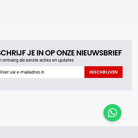
SCHRIJF JE IN OP ONZE NIEUWSBRIEF
n ontvang als eerste acties en updates
n
INSCHRIJVEN
ntvang
s
erste
cties
n
pdates