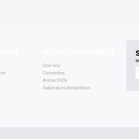
RVICE
RED DOT COMMERCE
e
Over ons
e
ren
Conventies
o
Anime DVDs
al
Dakimakura Bodypillows
e
a
e
u