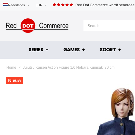
Red Dot Commerce wordt beoordeel
Nederlands
EUR
SERIES
GAMES
SOORT
Home
Jujutsu Kaisen Action Figure 1/6 Nobara Kugisaki 30 cm
Ga
Nieuw
naar
het
einde
van
de
afbeeldingen-
gallerij