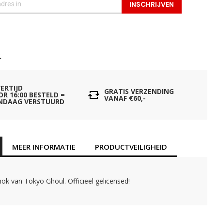
INSCHRIJVEN
t
VERTIJD
GRATIS VERZENDING
OR 16:00 BESTELD =
VANAF €60,-
NDAAG VERSTUURD
MEER INFORMATIE
PRODUCTVEILIGHEID
ok van Tokyo Ghoul. Officieel gelicensed!