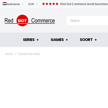
Red Dot Commerce wordt beoordeel
Nederlands
EUR
SERIES
GAMES
SOORT
Home
Kaneki Ken Mok
Ga
naar
het
einde
van
de
afbeeldingen-
gallerij