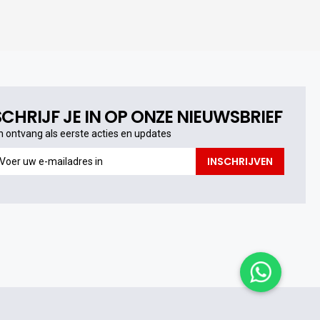
SCHRIJF JE IN OP ONZE NIEUWSBRIEF
n ontvang als eerste acties en updates
n
INSCHRIJVEN
ntvang
s
erste
cties
n
pdates