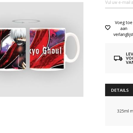
Voeg toe
aan
verlanglijs
LE
VO
VA
DETAILS
325ml m