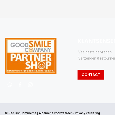
KLANTSENSE
Veelgestelde vragen
Verzenden & retourne
CONTACT
whatsapp
facebook
instagram
© Red Dot Commerce |
Algemene voorwaarden
-
Privacy verklaring