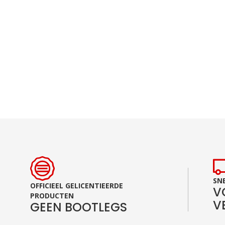
Ga
naar
het
begin
van
de
afbeeldingen-
gallerij
SNE
OFFICIEEL GELICENTIEERDE
V
PRODUCTEN
V
GEEN BOOTLEGS