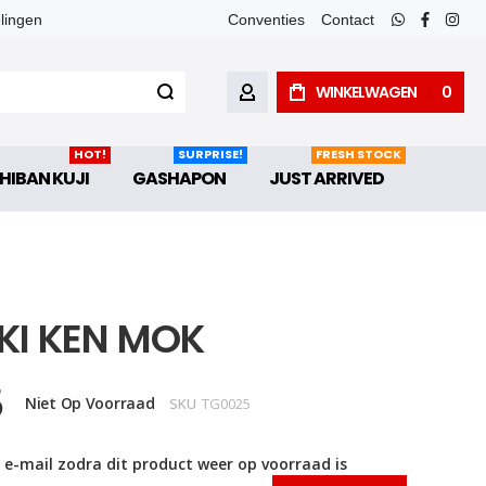
elingen
Conventies
Contact
whatsapp
faceboo
inst
WINKELWAGEN
0
ACCOUNT
HOT!
SURPRISE!
FRESH STOCK
HIBAN KUJI
GASHAPON
JUST ARRIVED
KI KEN MOK
5
Niet Op Voorraad
SKU
TG0025
 e-mail zodra dit product weer op voorraad is