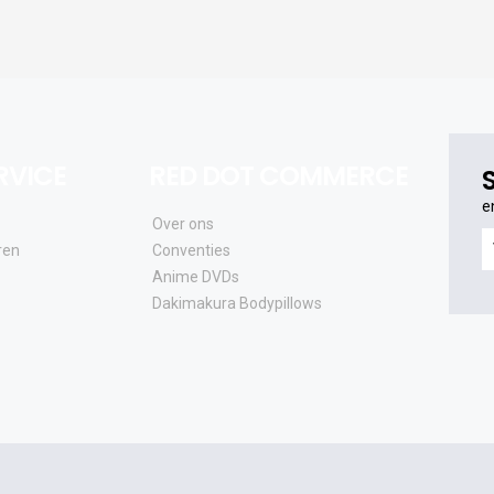
RVICE
RED DOT COMMERCE
e
Over ons
e
ren
Conventies
o
Anime DVDs
al
Dakimakura Bodypillows
e
a
e
u